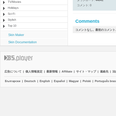
ダウンロード:
44041
TV/Movies
コメント: 0
Holidays
Sci-Fi
Stylish
Comments
Top 10
コメントなし。最初のコメント
Skin Maker
Skin Documentation
広告について
|
個人情報規定
|
最新情報
|
Affiliate
|
サイト・マップ
|
連絡先
|
法
Български
|
Deutsch
|
English
|
Español
|
Magyar
|
Polski
|
Português brasi