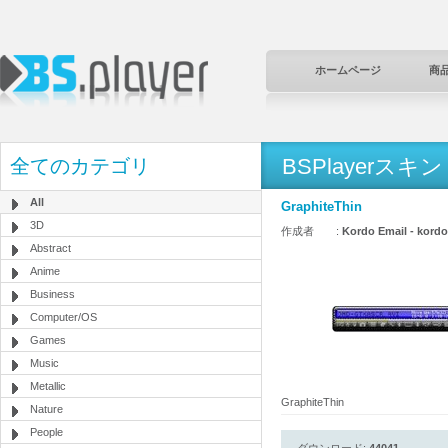
ホームページ
商
BSPlayerスキン
全てのカテゴリ
All
GraphiteThin
3D
作成者 :
Kordo Email - kord
Abstract
Anime
Business
Computer/OS
Games
Music
Metallic
GraphiteThin
Nature
People