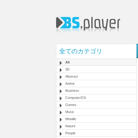
全てのカテゴリ
All
3D
Abstract
Anime
Business
Computer/OS
Games
Music
Metallic
Nature
People