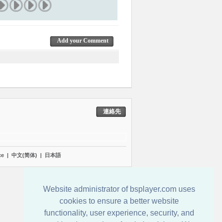
Add your Comment
連絡先
çe
|
中文(简体)
|
日本語
Website administrator of bsplayer.com uses
cookies to ensure a better website
functionality, user experience, security, and