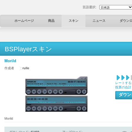
言語選択:
ホームページ
商品
スキン
ニュース
ダウン
BSPlayerスキン
Morild
作成者 :
rulle
レートする
投票の合計
ダウ
Morild