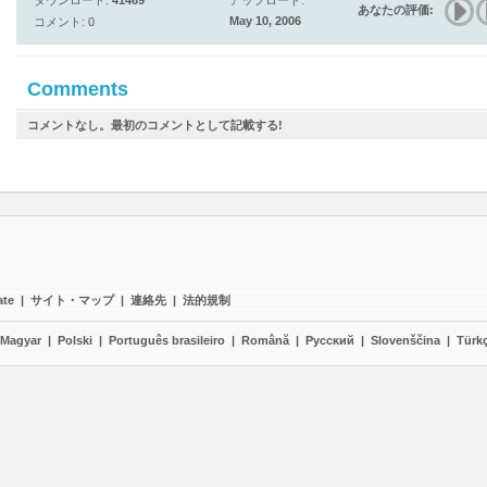
ダウンロード:
41469
アップロード:
あなたの評価:
May 10, 2006
コメント: 0
Comments
コメントなし。最初のコメントとして記載する!
ate
|
サイト・マップ
|
連絡先
|
法的規制
Magyar
|
Polski
|
Português brasileiro
|
Română
|
Pyccĸий
|
Slovenščina
|
Türk