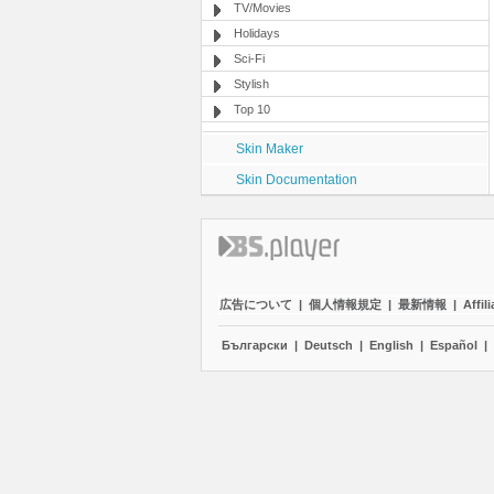
TV/Movies
Holidays
Sci-Fi
Stylish
Top 10
Skin Maker
Skin Documentation
広告について
|
個人情報規定
|
最新情報
|
Affili
Български
|
Deutsch
|
English
|
Español
|