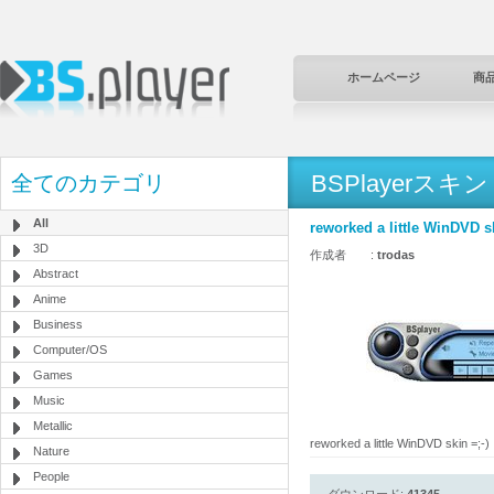
ホームページ
商
BSPlayerスキン
全てのカテゴリ
All
reworked a little WinDVD sk
3D
作成者 :
trodas
Abstract
Anime
Business
Computer/OS
Games
Music
Metallic
reworked a little WinDVD skin =;-)
Nature
People