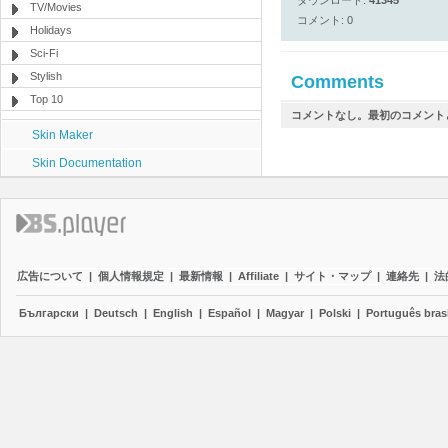
ダウンロード:
41345
TV/Movies
コメント: 0
Holidays
Sci-Fi
Stylish
Comments
Top 10
コメントなし。最初のコメント
Skin Maker
Skin Documentation
広告について
|
個人情報規定
|
最新情報
|
Affiliate
|
サイト・マップ
|
連絡先
|
法
Български
|
Deutsch
|
English
|
Español
|
Magyar
|
Polski
|
Português brasi