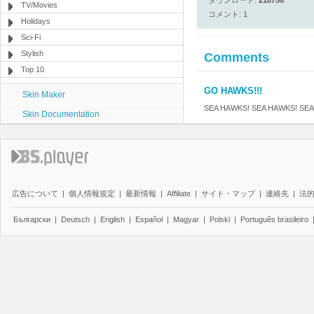
ダウンロード:
218756
TV/Movies
コメント: 1
Holidays
Sci-Fi
Stylish
Comments
Top 10
GO HAWKS!!!
Skin Maker
SEA HAWKS! SEA HAWKS! SE
Skin Documentation
広告について
|
個人情報規定
|
最新情報
|
Affiliate
|
サイト・マップ
|
連絡先
|
法
Български
|
Deutsch
|
English
|
Español
|
Magyar
|
Polski
|
Português brasileiro