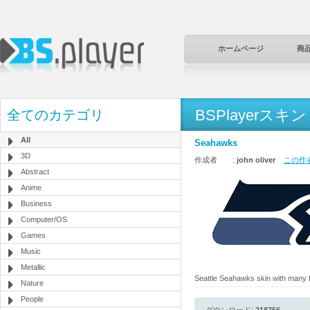
ホームページ
商
BSPlayerスキン
全てのカテゴリ
All
Seahawks
3D
作成者 :
john oliver
この作者
Abstract
Anime
Business
Computer/OS
Games
Music
Metallic
Seattle Seahawks skin with many f
Nature
People