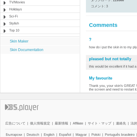
ダウンロード:
119566
TV/Movies
コメント: 3
Holidays
Sci-Fi
Stylish
Comments
Top 10
?
Skin Maker
how do i put the skin in to my pl
Skin Documentation
pleased but not totally
this would be excellent if it had 
My favourite
Thank you, your skin's GREAT ! Ju
the screen and need to restart it
広告について
|
個人情報規定
|
最新情報
|
Affiliate
|
サイト・マップ
|
連絡先
|
法
Български
|
Deutsch
|
English
|
Español
|
Magyar
|
Polski
|
Português brasileiro