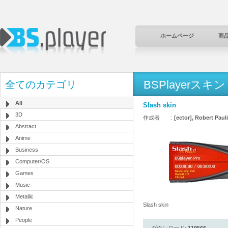
ホームページ
商
BSPlayerスキン
全てのカテゴリ
All
Slash skin
3D
作成者 :
[ector], Robert Pau
Abstract
Anime
Business
Computer/OS
Games
Music
Metallic
Slash skin
Nature
People