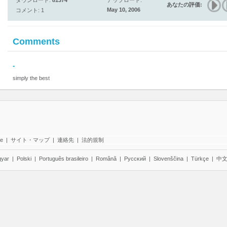
ダウンロード:
81374
アップロード:
あなたの評価:
May 10, 2006
コメント: 1
Comments
-
simply the best
te
|
サイト・マップ
|
連絡先
|
法的規制
yar
|
Polski
|
Português brasileiro
|
Română
|
Pyccĸий
|
Slovenščina
|
Türkçe
|
中文