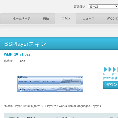
言語選択:
ホームページ
商品
スキン
ニュース
ダウン
BSPlayerスキン
WMP_10_v1.bsz
作成者 :
cris
レートする
投票の合計
ダウ
"Media Player 10" skin_for.:::BS-Player:::.It works with all languages.Enjoy:-)