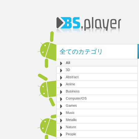
全てのカテゴリ
All
3D
Abstract
Anime
Business
Computer/OS
Games
Music
Metallic
Nature
People