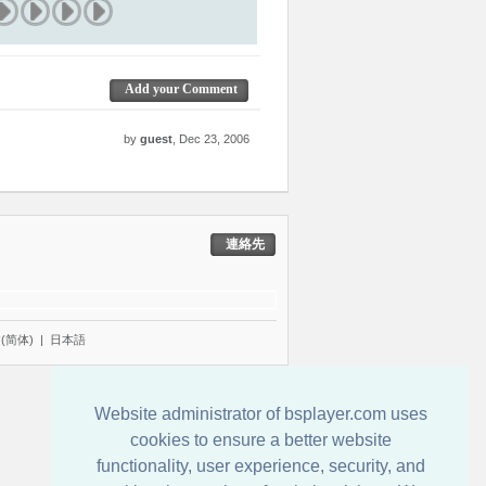
Add your Comment
by
guest
, Dec 23, 2006
連絡先
(简体)
|
日本語
Website administrator of bsplayer.com uses
cookies to ensure a better website
functionality, user experience, security, and