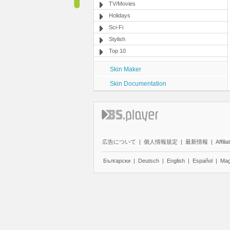
TV/Movies
Holidays
Sci-Fi
Stylish
Top 10
Skin Maker
Skin Documentation
広告について
|
個人情報規定
|
最新情報
|
Affilia
Български
|
Deutsch
|
English
|
Español
|
Mag