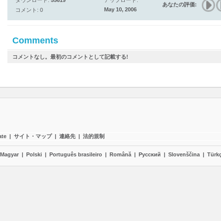
ダウンロード:
55619
アップロード:
あなたの評価:
May 10, 2006
コメント: 0
Comments
コメントなし。最初のコメントとして記載する!
ate
|
サイト・マップ
|
連絡先
|
法的規制
Magyar
|
Polski
|
Português brasileiro
|
Română
|
Pyccĸий
|
Slovenščina
|
Türk