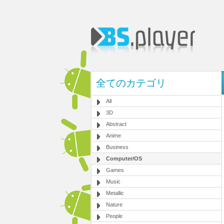
全てのカテゴリ
All
3D
Abstract
Anime
Business
Computer/OS
Games
Music
Metallic
Nature
People