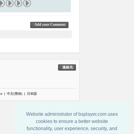
Add your Comment
連絡先
çe
|
中文(简体)
|
日本語
Website administrator of bsplayer.com uses
cookies to ensure a better website
functionality, user experience, security, and