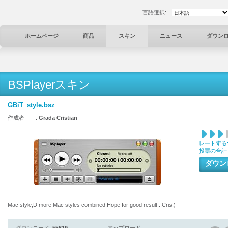
言語選択:
ホームページ
商品
スキン
ニュース
ダウン
BSPlayerスキン
GBiT_style.bsz
作成者 :
Grada Cristian
レートする
投票の合計
ダウ
Mac style;D more Mac styles combined.Hope for good result:::Cris;)