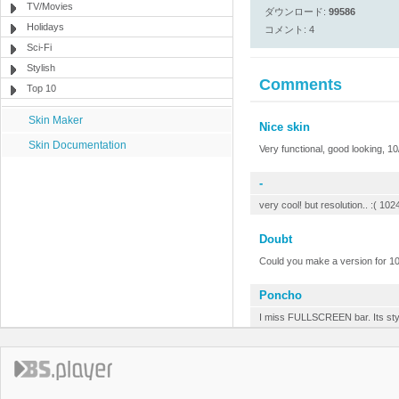
TV/Movies
ダウンロード:
99586
Holidays
コメント: 4
Sci-Fi
Stylish
Comments
Top 10
Skin Maker
Nice skin
Skin Documentation
Very functional, good looking, 10
-
very cool! but resolution.. :( 10
Doubt
Could you make a version for 
Poncho
I miss FULLSCREEN bar. Its styl