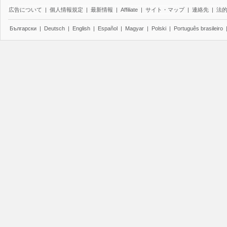
広告について
|
個人情報規定
|
最新情報
|
Affiliate
|
サイト・マップ
|
連絡先
|
法
Български
|
Deutsch
|
English
|
Español
|
Magyar
|
Polski
|
Português brasileiro