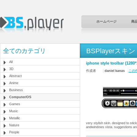
ホームページ
商
BSPlayerスキン
全てのカテゴリ
All
iphone style toolbar (1280*
3D
作成者 :
daniel kanas
この作
Abstract
Anime
Business
Computer/OS
Games
Music
Metallic
very stylish skin. designed to sti
Nature
andwindows vista. suggestions a
People