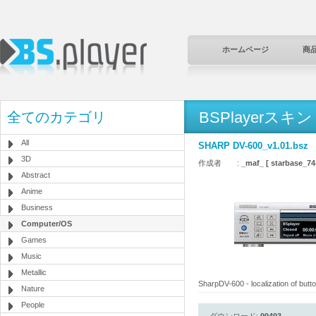
ホームページ
商
BSPlayerスキン
全てのカテゴリ
All
SHARP DV-600_v1.01.bsz
3D
作成者 :
_maf_ [ starbase_7
Abstract
Anime
Business
Computer/OS
Games
Music
Metallic
SharpDV-600 - localization of but
Nature
People