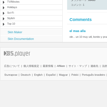
ダウンロード:
99493
TV/Movies
コメント: 1
Holidays
Sci-Fi
Stylish
Comments
Top 10
el mas alla
Skin Maker
ole... un 10 muy util, bonito y prac
Skin Documentation
広告について
|
個人情報規定
|
最新情報
|
Affiliate
|
サイト・マップ
|
連絡先
|
法
Български
|
Deutsch
|
English
|
Español
|
Magyar
|
Polski
|
Português brasileiro