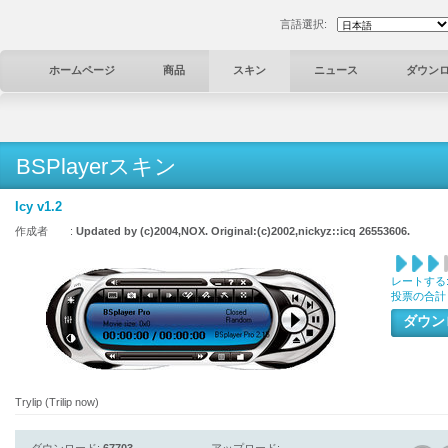
言語選択:
ホームページ
商品
スキン
ニュース
ダウン
BSPlayerスキン
Icy v1.2
作成者 :
Updated by (c)2004,NOX. Original:(c)2002,nickyz::icq 26553606.
レートする
投票の合計
ダウ
Trylip (Trilip now)