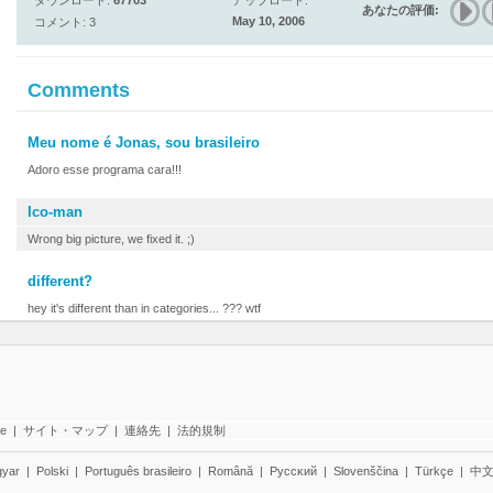
ダウンロード:
67703
アップロード:
あなたの評価:
May 10, 2006
コメント: 3
Comments
Meu nome é Jonas, sou brasileiro
Adoro esse programa cara!!!
Ico-man
Wrong big picture, we fixed it. ;)
different?
hey it's different than in categories... ??? wtf
te
|
サイト・マップ
|
連絡先
|
法的規制
yar
|
Polski
|
Português brasileiro
|
Română
|
Pyccĸий
|
Slovenščina
|
Türkçe
|
中文