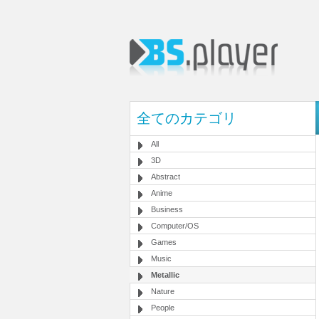
全てのカテゴリ
All
3D
Abstract
Anime
Business
Computer/OS
Games
Music
Metallic
Nature
People