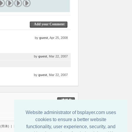
Add your Comment
by
guest
, Apr 25, 2008
by
guest
, Mar 22, 2007
by
guest
, Mar 22, 2007
連絡先
Website administrator of bsplayer.com uses
cookies to ensure a better website
functionality, user experience, security, and
(简体)
|
日本語