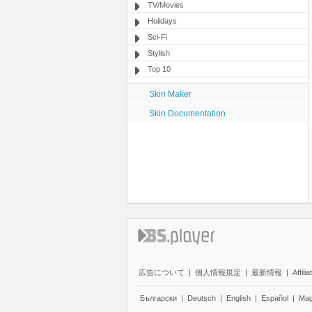
TV/Movies
Holidays
Sci-Fi
Stylish
Top 10
Skin Maker
Skin Documentation
広告について
|
個人情報規定
|
最新情報
|
Affilia
Български
|
Deutsch
|
English
|
Español
|
Mag