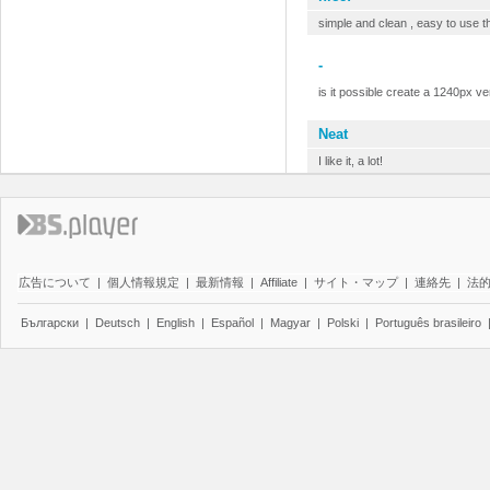
simple and clean , easy to use th
-
is it possible create a 1240px ve
Neat
I like it, a lot!
広告について
|
個人情報規定
|
最新情報
|
Affiliate
|
サイト・マップ
|
連絡先
|
法
Български
|
Deutsch
|
English
|
Español
|
Magyar
|
Polski
|
Português brasileiro