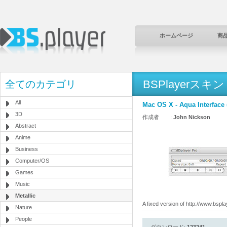
ホームページ
商
BSPlayerスキン
全てのカテゴリ
All
Mac OS X - Aqua Interface 
3D
作成者 :
John Nickson
Abstract
Anime
Business
Computer/OS
Games
Music
Metallic
A fixed version of http://www.bsp
Nature
People