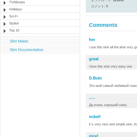
ダウンロード:
123241
TV/Movies
コメント: 8
Holidays
Sci-Fi
Stylish
Comments
Top 10
hm
Skin Maker
i use this skin all the time very 
Skin Documentation
great
i love this skin very easy one
D.Bobr
Это мой самый любимый скин
.....
Да,очнеь хороший скин)
mikell
it`s very nice and simple skin. t
nice!