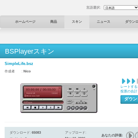
言語選択:
ホームページ
商品
スキン
ニュース
ダウン
BSPlayerスキン
SimpleLife.bsz
作成者 :
Nico
レートする
投票の合計
ダウ
ダウンロード:
65083
アップロード:
あなたの評価: