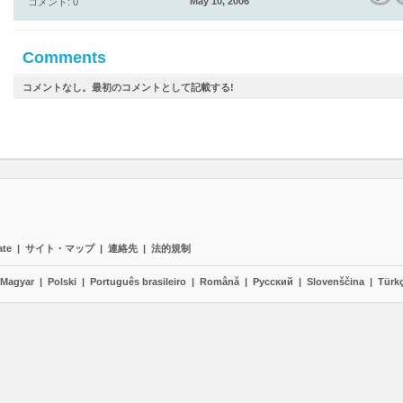
May 10, 2006
コメント: 0
Comments
コメントなし。最初のコメントとして記載する!
ate
|
サイト・マップ
|
連絡先
|
法的規制
Magyar
|
Polski
|
Português brasileiro
|
Română
|
Pyccĸий
|
Slovenščina
|
Türk