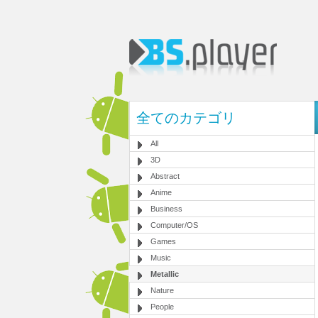
全てのカテゴリ
All
3D
Abstract
Anime
Business
Computer/OS
Games
Music
Metallic
Nature
People