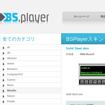
ホームページ
商
BSPlayerスキン
全てのカテゴリ
All
Solid Steel skin
3D
作成者 :
Wild Bunch
Abstract
Anime
Business
Computer/OS
Games
Music
Metallic
Solid Steel skin
Nature
People