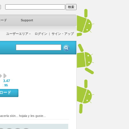
ロード
Support
ユーザーエリア－ ログイン
|
サイン・アップ
3.47
:
 :
95
ンロード
erla skin... hojala y les guste...