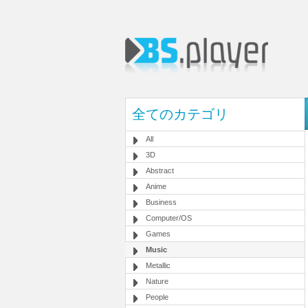
全てのカテゴリ
All
3D
Abstract
Anime
Business
Computer/OS
Games
Music
Metallic
Nature
People