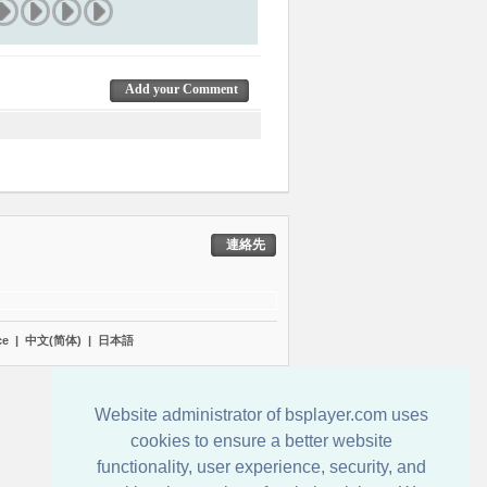
Add your Comment
連絡先
çe
|
中文(简体)
|
日本語
Website administrator of bsplayer.com uses
cookies to ensure a better website
functionality, user experience, security, and