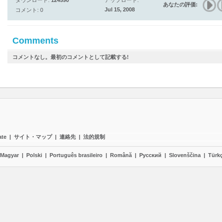
ダウンロード:
124590
アップロード:
あなたの評価:
Jul 15, 2008
コメント: 0
Comments
コメントなし。最初のコメントとして記載する!
ate
|
サイト・マップ
|
連絡先
|
法的規制
Magyar
|
Polski
|
Português brasileiro
|
Română
|
Pyccĸий
|
Slovenščina
|
Türk