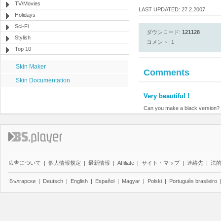
TV/Movies
LAST UPDATED: 27.2.2007
Holidays
Sci-Fi
ダウンロード:
121128
Stylish
コメント: 1
Top 10
Skin Maker
Comments
Skin Documentation
Very beautiful !
Can you make a black version? 
広告について
|
個人情報規定
|
最新情報
|
Affiliate
|
サイト・マップ
|
連絡先
|
法
Български
|
Deutsch
|
English
|
Español
|
Magyar
|
Polski
|
Português brasileiro