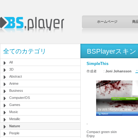
ホームページ
商
BSPlayerスキン
全てのカテゴリ
All
SimpleThis
3D
作成者 :
Joni Johansson
こ
Abstract
Anime
Business
Computer/OS
Games
Music
Metallic
-
Nature
Compact green skin
People
Enjoy