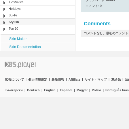
ダウンロード:
80449
TV/Movies
コメント: 0
Holidays
Sci-Fi
Stylish
Comments
Top 10
コメントなし。最初のコメント
Skin Maker
Skin Documentation
広告について
|
個人情報規定
|
最新情報
|
Affiliate
|
サイト・マップ
|
連絡先
|
法
Български
|
Deutsch
|
English
|
Español
|
Magyar
|
Polski
|
Português brasi