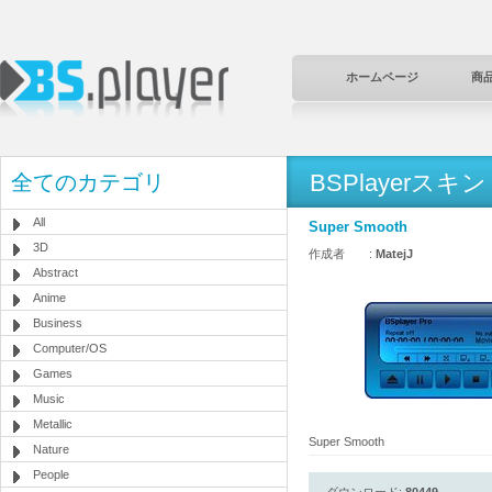
ホームページ
商
BSPlayerスキン
全てのカテゴリ
All
Super Smooth
3D
作成者 :
MatejJ
Abstract
Anime
Business
Computer/OS
Games
Music
Metallic
Super Smooth
Nature
People