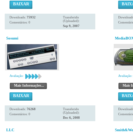
BAIXAR
BAIX
Downloads:
75932
Transferido
Download
(Uploaded):
Comentários: 0
Comentário
Sep 9, 2007
Sosumi
MediaBOX 
Avaliação:
Avaliação:
Mais Informações...
Mais I
BAIXAR
BAIX
Downloads:
76268
Transferido
Download
(Uploaded):
Comentários: 0
Comentário
Dec 6, 2008
LLC
Smith&We