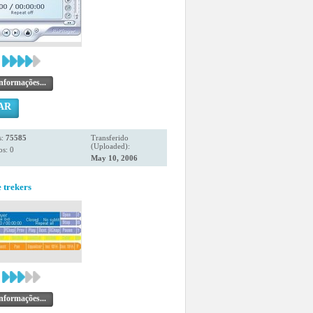
nformações...
AR
s:
75585
Transferido
(Uploaded):
s: 0
May 10, 2006
e trekers
nformações...