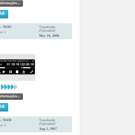
nformações...
AR
s:
78283
Transferido
(Uploaded):
s: 1
May 10, 2006
nformações...
AR
s:
78430
Transferido
(Uploaded):
s: 2
Aug 2, 2007