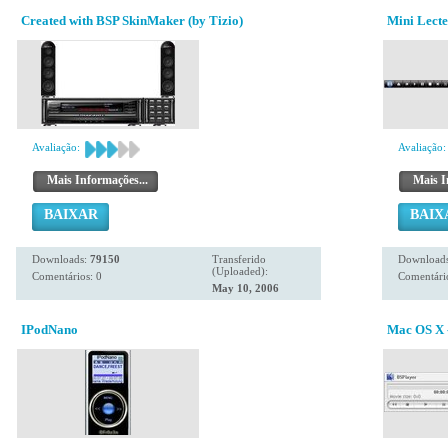
Created with BSP SkinMaker (by Tizio)
Mini Lect
Avaliação:
Avaliação:
Mais Informações...
Mais I
BAIXAR
BAIX
Downloads:
79150
Transferido
Download
(Uploaded):
Comentários: 0
Comentário
May 10, 2006
IPodNano
Mac OS X -