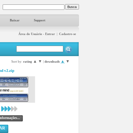
Baixar
Support
Área do Usuário - Entrar
|
Cadastre-se
▲
▼
▲
▼
Sort by:
rating
|
downloads
d v2.zip
nformações...
AR