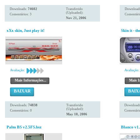
Downloads:
74602
Transferido
Download
(Uploaded):
Comentários: 3
Comentári
Nov 21, 2006
xXx skin, Just play it!
Skin it - 
Avaliação:
Avaliação:
Mais Informações...
Mais I
BAIXAR
BAIX
Downloads:
74838
Transferido
Download
(Uploaded):
Comentários: 0
Comentário
May 10, 2006
Palm BS v2.5FS.bsz
Blanco v1.