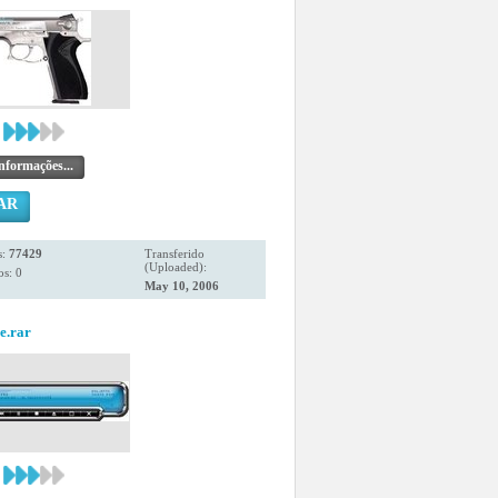
nformações...
AR
s:
77429
Transferido
(Uploaded):
s: 0
May 10, 2006
e.rar