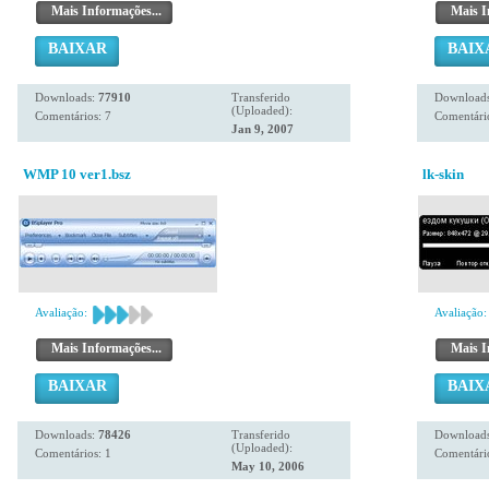
Mais Informações...
Mais I
BAIXAR
BAIX
Downloads:
77910
Transferido
Download
(Uploaded):
Comentários: 7
Comentário
Jan 9, 2007
WMP 10 ver1.bsz
lk-skin
Avaliação:
Avaliação:
Mais Informações...
Mais I
BAIXAR
BAIX
Downloads:
78426
Transferido
Download
(Uploaded):
Comentários: 1
Comentário
May 10, 2006