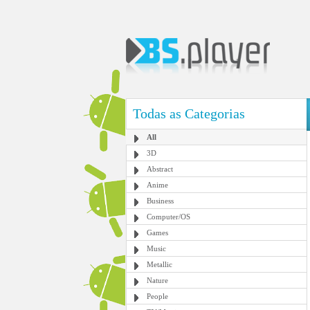
Todas as Categorias
All
3D
Abstract
Anime
Business
Computer/OS
Games
Music
Metallic
Nature
People