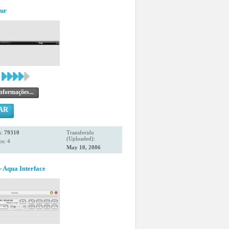
eur
nformações...
AR
s:
79310
Transferido
(Uploaded):
s: 4
May 10, 2006
 Aqua Interface