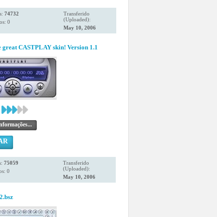
s:
74732
Transferido
(Uploaded):
os: 0
May 10, 2006
the great CASTPLAY skin! Version 1.1
nformações...
AR
s:
75059
Transferido
(Uploaded):
s: 0
May 10, 2006
2.bsz