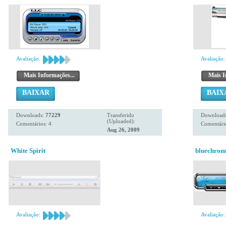
Avaliação:
Avaliação:
Mais Informações...
Mais I
BAIXAR
BAIX
Downloads:
77229
Transferido
Download
(Uploaded):
Comentários: 4
Comentário
Aug 26, 2009
White Spirit
bluechrom
Avaliação:
Avaliação: