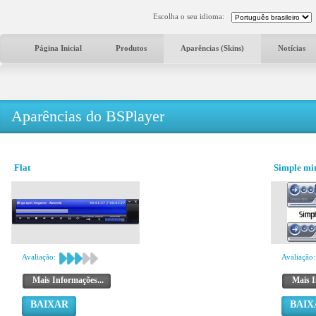
Escolha o seu idioma:
Página Inicial
Produtos
Aparências (Skins)
Notícias
Aparências do BSPlayer
Flat
Simple min
Avaliação:
Avaliação:
Mais Informações...
Mais I
BAIXAR
BAIX