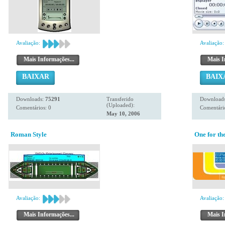
Avaliação:
Avaliação:
Mais Informações...
Mais I
BAIXAR
BAIX
Downloads:
75291
Transferido
Download
(Uploaded):
Comentários: 0
Comentário
May 10, 2006
Roman Style
One for th
Avaliação:
Avaliação:
Mais Informações...
Mais I