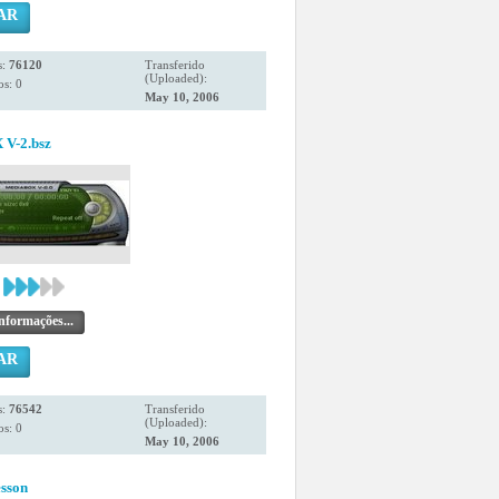
AR
s:
76120
Transferido
(Uploaded):
s: 0
May 10, 2006
V-2.bsz
nformações...
AR
s:
76542
Transferido
(Uploaded):
s: 0
May 10, 2006
sson