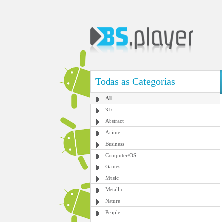
Todas as Categorias
All
3D
Abstract
Anime
Business
Computer/OS
Games
Music
Metallic
Nature
People