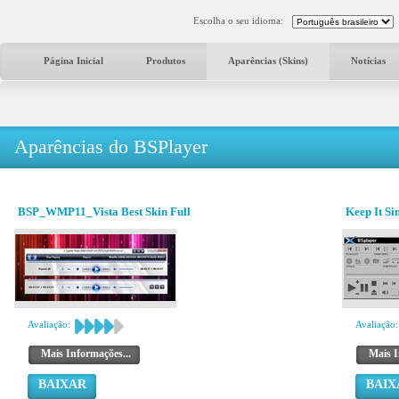
Escolha o seu idioma:
Página Inicial
Produtos
Aparências (Skins)
Notícias
Aparências do BSPlayer
BSP_WMP11_Vista Best Skin Full
Keep It Sim
Avaliação:
Avaliação:
Mais Informações...
Mais I
BAIXAR
BAIX