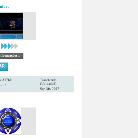
mfort
nformações...
AR
s:
81760
Transferido
(Uploaded):
s: 2
Sep 30, 2007