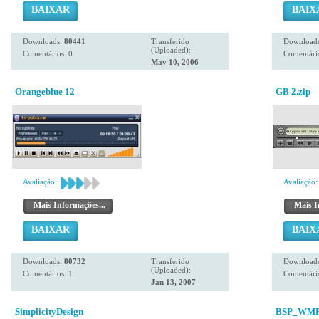
BAIXAR
BAIX
Downloads:
80441
Transferido
Download
(Uploaded):
Comentários: 0
Comentário
May 10, 2006
Orangeblue 12
GB 2.zip
Avaliação:
Avaliação:
Mais Informações...
Mais I
BAIXAR
BAIX
Downloads:
80732
Transferido
Download
(Uploaded):
Comentários: 1
Comentário
Jan 13, 2007
SimplicityDesign
BSP_WMP11