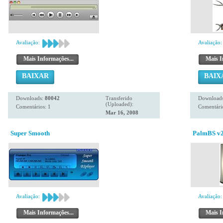
Avaliação:
Avaliação:
Mais Informações...
Mais I
BAIXAR
BAIX
Downloads:
80042
Transferido
Download
(Uploaded):
Comentários: 1
Comentário
Mar 16, 2008
Super Smooth
PalmBS v2
Avaliação:
Avaliação:
Mais Informações...
Mais I