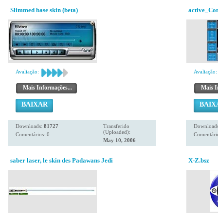
Slimmed base skin (beta)
active_Co
Avaliação:
Avaliação:
Mais Informações...
Mais I
BAIXAR
BAIX
Downloads:
81727
Transferido
Download
(Uploaded):
Comentários: 0
Comentário
May 10, 2006
saber laser, le skin des Padawans Jedi
X-Z.bsz