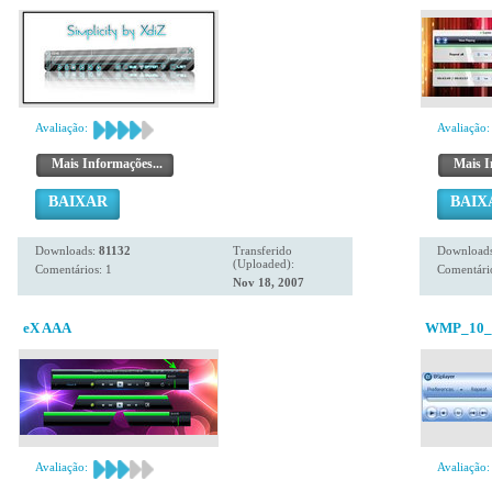
Avaliação:
Avaliação:
Mais Informações...
Mais I
BAIXAR
BAIX
Downloads:
81132
Transferido
Download
(Uploaded):
Comentários: 1
Comentário
Nov 18, 2007
eX AAA
WMP_10_v
Avaliação:
Avaliação: