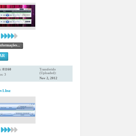
nformações...
AR
s:
81160
Transferido
(Uploaded):
s: 3
Nov 2, 2012
1.bsz