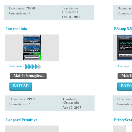
Downloads:
79778
Transferido
Download
(Uploaded):
Comentários: 3
Comentári
Oct 11, 2012
Interpol info
BSamp 5.5
Avaliação:
Avaliação:
Mais Informações...
Mais I
BAIXAR
BAIX
Downloads:
79959
Transferido
Download
(Uploaded):
Comentários: 2
Comentário
Apr 10, 2007
Leopard Primitive
PrinceSco