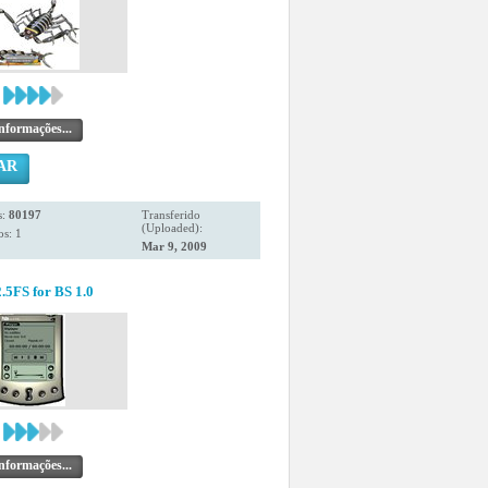
nformações...
AR
s:
80197
Transferido
(Uploaded):
s: 1
Mar 9, 2009
.5FS for BS 1.0
nformações...