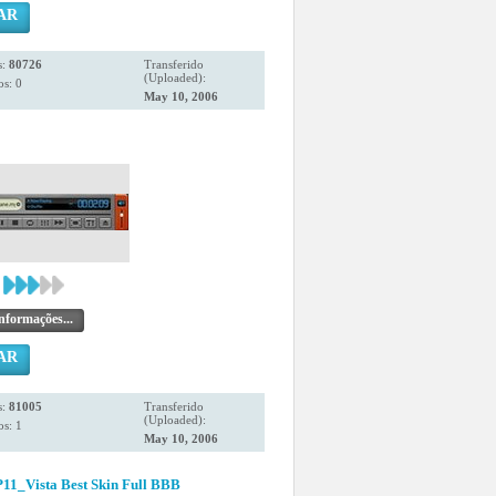
AR
s:
80726
Transferido
(Uploaded):
s: 0
May 10, 2006
nformações...
AR
s:
81005
Transferido
(Uploaded):
s: 1
May 10, 2006
_Vista Best Skin Full BBB