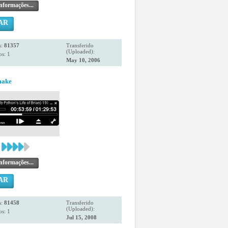
nformações...
AR
s:
81357
Transferido
(Uploaded):
s: 1
May 10, 2006
make
nformações...
AR
s:
81458
Transferido
(Uploaded):
s: 1
Jul 15, 2008