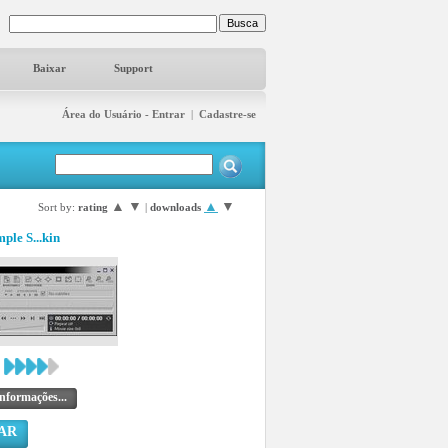
Baixar
Support
Área do Usuário - Entrar
|
Cadastre-se
▲
▼
▲
▼
Sort by:
rating
|
downloads
ple S...kin
nformações...
AR