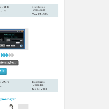
s:
79841
Transferido
(Uploaded):
os: 21
May 10, 2006
nformações...
AR
s:
79976
Transferido
(Uploaded):
s: 1
Jan 23, 2008
rpionPlayer