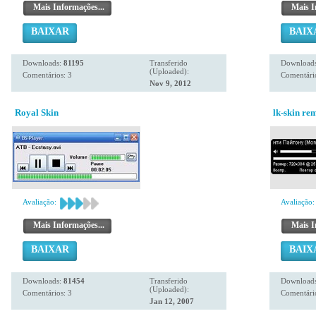
Mais Informações...
Mais I
BAIXAR
BAIX
Downloads:
81195
Transferido
Download
(Uploaded):
Comentários: 3
Comentário
Nov 9, 2012
Royal Skin
lk-skin re
Avaliação:
Avaliação:
Mais Informações...
Mais I
BAIXAR
BAIX
Downloads:
81454
Transferido
Download
(Uploaded):
Comentários: 3
Comentário
Jan 12, 2007