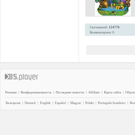
Скачиваний:
124776
Комментариев: 0
Реклама
|
Конфиденциальность
|
Последние новости
|
Affiliate
|
Карта сайта
|
Обратн
Български
|
Deutsch
|
English
|
Español
|
Magyar
|
Polski
|
Português brasileiro
|
Ro