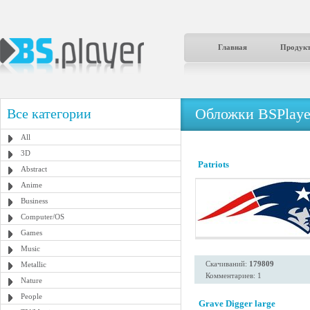
Главная
Продук
Обложки BSPlaye
Все категории
All
3D
Patriots
Abstract
Anime
Business
Computer/OS
Games
Music
Скачиваний:
179809
Metallic
Комментариев: 1
Nature
People
Grave Digger large