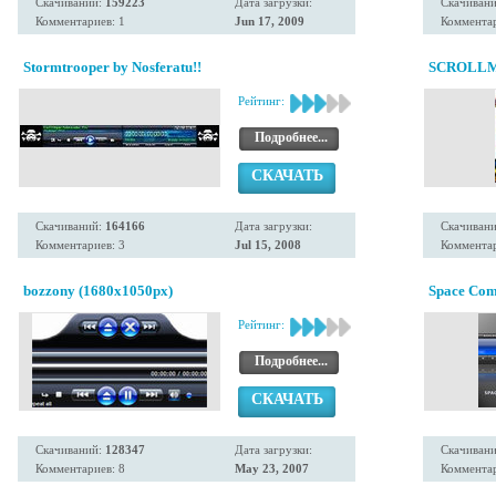
Скачиваний:
159223
Дата загрузки:
Скачиван
Комментариев: 1
Jun 17, 2009
Комментар
Stormtrooper by Nosferatu!!
SCROLLM
Рейтинг:
Подробнее...
СКАЧАТЬ
Скачиваний:
164166
Дата загрузки:
Скачиван
Комментариев: 3
Jul 15, 2008
Комментар
bozzony (1680x1050px)
Space Co
Рейтинг:
Подробнее...
СКАЧАТЬ
Скачиваний:
128347
Дата загрузки:
Скачиван
Комментариев: 8
May 23, 2007
Комментар