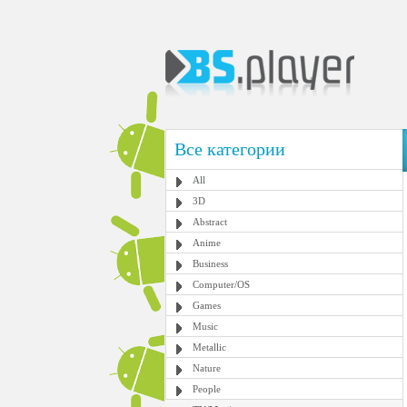
Все категории
All
3D
Abstract
Anime
Business
Computer/OS
Games
Music
Metallic
Nature
People