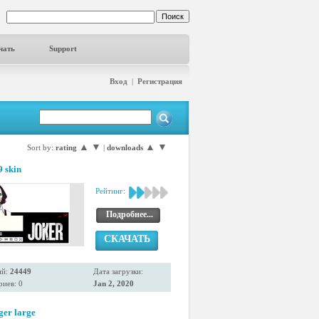
чать
Support
Вход
|
Регистрация
▲
▼
▲
▼
Sort by:
rating
|
downloads
 skin
Рейтинг:
Подробнее...
СКАЧАТЬ
ий:
24449
Дата загрузки:
иев: 0
Jan 2, 2020
ger large