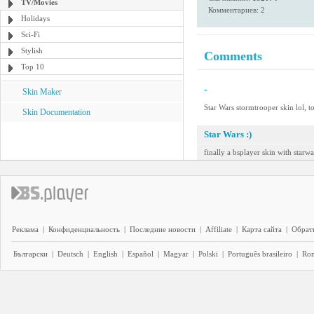
TV/Movies
Комментариев: 2
Holidays
Sci-Fi
Stylish
Comments
Top 10
-
Skin Maker
Star Wars stormtrooper skin lol, to
Skin Documentation
Star Wars :)
finally a bsplayer skin with starwa
Реклама
|
Конфиденциальность
|
Последние новости
|
Affiliate
|
Карта сайта
|
Обратн
Български
|
Deutsch
|
English
|
Español
|
Magyar
|
Polski
|
Português brasileiro
|
Ro