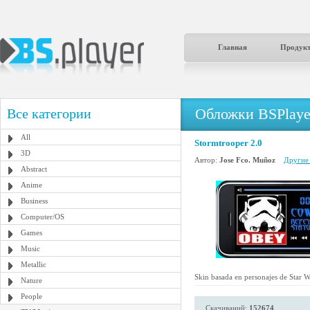
Главная
Продук
Обложки BSPlaye
Все категории
All
Stormtrooper 2.0
3D
Автор:
Jose Fco. Muñoz
Другие 
Abstract
Anime
Business
Computer/OS
Games
Music
Metallic
Skin basada en personajes de Star Wa
Nature
People
Скачиваний:
152674