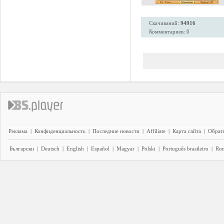
Скачиваний:
94916
Комментариев: 0
Реклама
|
Конфиденциальность
|
Последние новости
|
Affiliate
|
Карта сайта
|
Обратн
Български
|
Deutsch
|
English
|
Español
|
Magyar
|
Polski
|
Português brasileiro
|
Ro