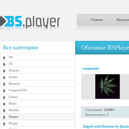
Главная
Продук
Обложки BSPlaye
Все категории
All
3D
cannaskin
Abstract
Anime
Business
Computer/OS
Games
Music
Скачиваний:
126484
Metallic
Комментариев: 6
Nature
People
Angels and Demons by [kam