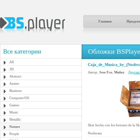
Главная
Продук
Обложки BSPlaye
Все категории
All
Caja_de_Musica_by_(Nosfera
3D
Автор:
Jose Fco. Muñoz
Другие 
Abstract
Anime
Business
Computer/OS
Games
Music
Metallic
Skin hecha con los botones de la Ski
Nature
Nosferatu
People