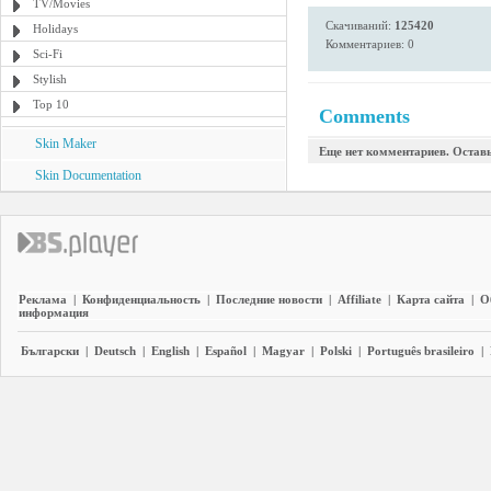
TV/Movies
Скачиваний:
125420
Holidays
Комментариев: 0
Sci-Fi
Stylish
Top 10
Comments
Skin Maker
Еще нет комментариев. Остав
Skin Documentation
Реклама
|
Конфиденциальность
|
Последние новости
|
Affiliate
|
Карта сайта
|
О
информация
Български
|
Deutsch
|
English
|
Español
|
Magyar
|
Polski
|
Português brasileiro
|