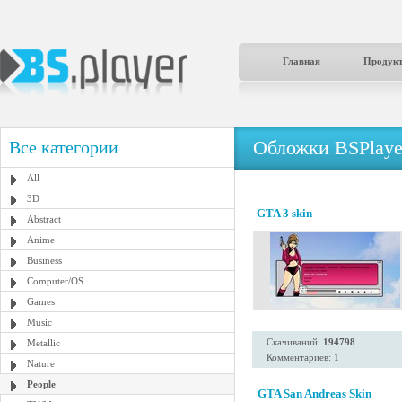
Главная
Продук
Обложки BSPlaye
Все категории
All
3D
GTA 3 skin
Abstract
Anime
Business
Computer/OS
Games
Music
Скачиваний:
194798
Metallic
Комментариев: 1
Nature
People
GTA San Andreas Skin