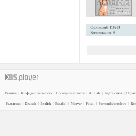
Скачиваний:
110269
Комментариев: 0
Реклама
|
Конфиденциальность
|
Последние новости
|
Affiliate
|
Карта сайта
|
Обратн
Български
|
Deutsch
|
English
|
Español
|
Magyar
|
Polski
|
Português brasileiro
|
Ro