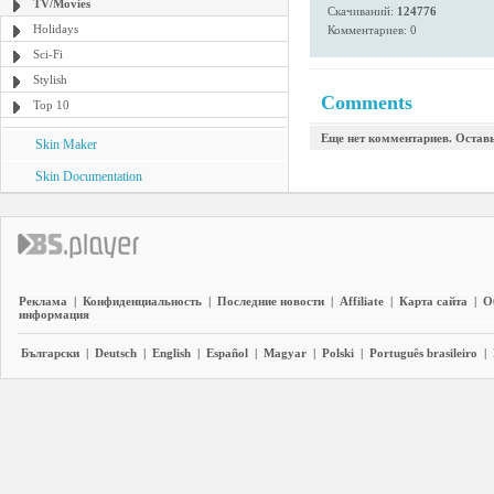
TV/Movies
Скачиваний:
124776
Holidays
Комментариев: 0
Sci-Fi
Stylish
Comments
Top 10
Еще нет комментариев. Остав
Skin Maker
Skin Documentation
Реклама
|
Конфиденциальность
|
Последние новости
|
Affiliate
|
Карта сайта
|
О
информация
Български
|
Deutsch
|
English
|
Español
|
Magyar
|
Polski
|
Português brasileiro
|