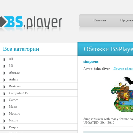
Главная
Продук
Обложки BSPlaye
Все категории
All
simpsons
3D
Автор:
john oliver
Другие облож
Abstract
Anime
Business
Computer/OS
Games
Music
Metallic
Simpsons skin with many feature con
Nature
UPDATED: 29.4.2012
People