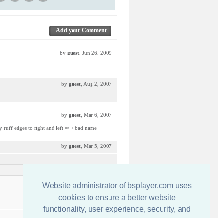
Add your Comment
by
guest
, Jun 26, 2009
by
guest
, Aug 2, 2007
by
guest
, Mar 6, 2007
 ruff edges to right and left =/ + bad name
by
guest
, Mar 5, 2007
Website administrator of bsplayer.com uses
Обратная связь
cookies to ensure a better website
functionality, user experience, security, and