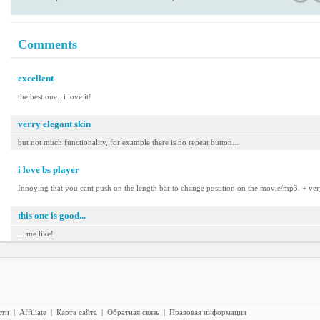
Comments
excellent
the best one.. i love it!
verry elegant skin
but not much functionality, for example there is no repeat button...
i love bs player
Innoying that you cant push on the length bar to change postition on the movie/mp3. + very
this one is good...
... me like!
сти
|
Affiliate
|
Карта сайта
|
Обратная связь
|
Правовая информация