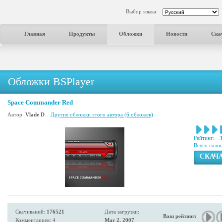
Выбор языка:
Главная
Продукты
Обложки
Новости
Ска
Обложки BSPlayer
Space Commander Red
Автор:
Vlade D
Другие обложки этого автора (6 обложек)
Рейтинг:
Всего голо
СКАЧ
Скачиваний:
176521
Дата загрузки:
Ваш рейтинг:
Комментариев: 4
Mar 2, 2007