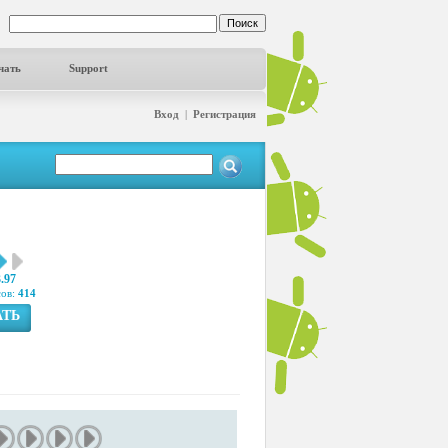
чать
Support
Вход
|
Регистрация
3.97
сов:
414
АТЬ