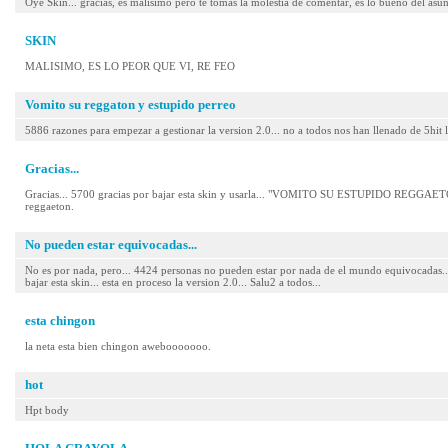
Oye Skin... gracias, es malisimo pero te tomas la molestia de comentar, es lo bueno del asunt
SKIN
MALISIMO, ES LO PEOR QUE VI, RE FEO
Vomito su reggaton y estupido perreo
5886 razones para empezar a gestionar la version 2.0... no a todos nos han llenado de 5hit l
Gracias...
Gracias... 5700 gracias por bajar esta skin y usarla... "VOMITO SU ESTUPIDO REGG
reggaeton.
No pueden estar equivocadas...
No es por nada, pero... 4424 personas no pueden estar por nada de el mundo equivocad
bajar esta skin... esta en proceso la version 2.0... Salu2 a todos...
esta chingon
la neta esta bien chingon awebooooooo.
hot
Hpt body