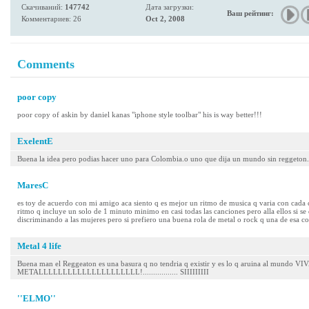
Скачиваний:
147742
Дата загрузки:
Ваш рейтинг:
Комментариев: 26
Oct 2, 2008
Comments
poor copy
poor copy of askin by daniel kanas "iphone style toolbar" his is way better!!!
ExelentE
Buena la idea pero podias hacer uno para Colombia.o uno que dija un mundo sin reggeton.
MaresC
es toy de acuerdo con mi amigo aca siento q es mejor un ritmo de musica q varia con cada
ritmo q incluye un solo de 1 minuto minimo en casi todas las canciones pero alla ellos si s
discriminando a las mujeres pero si prefiero una buena rola de metal o rock q una de esa co
Metal 4 life
Buena man el Reggeaton es una basura q no tendria q existir y es lo q aruina al mundo VI
METALLLLLLLLLLLLLLLLLLLLL!................. SIIIIIIIII
''ELMO''