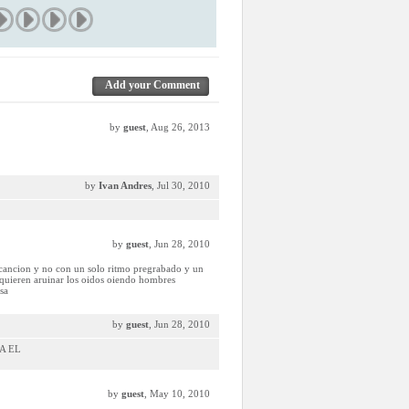
Add your Comment
by
guest
, Aug 26, 2013
by
Ivan Andres
, Jul 30, 2010
by
guest
, Jun 28, 2010
 cancion y no con un solo ritmo pregrabado y un
e quieren aruinar los oidos oiendo hombres
sa
by
guest
, Jun 28, 2010
VA EL
by
guest
, May 10, 2010