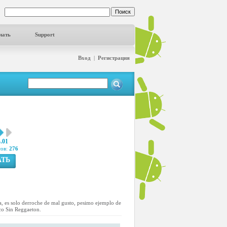
чать
Support
Вход
|
Регистрация
4.01
сов:
276
АТЬ
, es solo derroche de mal gusto, pesimo ejemplo de
ico Sin Reggaeton.