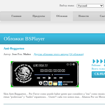
Выбор языка:
Главная
Продукты
Обложки
Новости
Ска
Обложки BSPlayer
Anti-Reggaeton
Автор:
Jose Fco. Muñoz
Другие обложки этого автора (14 обложек)
Рейтинг:
Всего голо
СКАЧ
Skin Anti-Reggaeton... Por Favor como puede haber gente que considere a "eso" como musica
rimas "poderosas" y "bailes" espantosos... Unete!! cada vez somos mas... Alianza Por un Mex