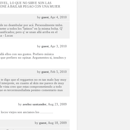
IVEL, LO QUE NO SIRVE SON LAS
ONE A BAILAR PEGAO CON UNA MUJER
by
guest
, Apr 4, 2010
do de no deambular por acá. Personalmente tmbn.
eter a todos los "latinos" en la misma bolsa. Q'
sificados; pero q' se unan allá arriba en el
na - Lucas
by
guest
, Apr 3, 2010
lá ellos con sus gustos. Prefiero música
 que prefiero no opinar. Argumentos si, insultos y
by
guest
, Feb 5, 2010
 te digo que el reggaeton no es tan malo hay muy
interprete, en cuanto al skin me parece de muy
de vista creo que estas comprometiendo a todo
que es tercermundialista pesimo comentario mas
by
aeoloz santander
, Aug 23, 2009
s viejos son ancianos los ...............
by
guest
, Aug 18, 2009