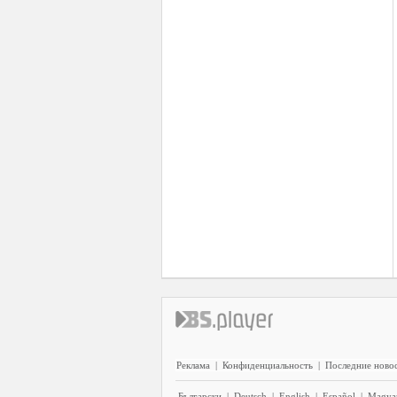
Реклама
|
Конфиденциальность
|
Последние ново
Български
|
Deutsch
|
English
|
Español
|
Magya