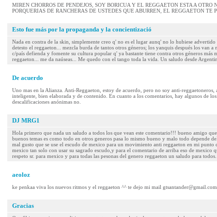
MIREN CHORROS DE PENDEJOS, SOY BORICUA Y EL REGGAETON ESTA A OTRO N
PORQUERIAS DE RANCHERAS DE USTEDES QUE ABURREN, EL REGGAETON TE P
Esto fue más por la propaganda y la concientizació
Nada en contra de la skin, simplemente creo q' no es el lugar aunq' no lo hubiese adverti
detesto el reggaeton... mezcla burda de tantos otros géneros; los yanquis después los van a m
c/país defienda y fomente su cultura popular q' ya bastante tiene contra otros géneros más ma
reggaeton... me da naúseas... Me quedo con el tango toda la vida. Un saludo desde Argenti
De acuerdo
Uno mas en la Alianza. Anti-Reggaeton, estoy de acuerdo, pero no soy anti-reggaetoneros, al
inteligente, bien elaborada y de contenido. En cuanto a los comentarios, hay algunos de los
descalificaciones anónimas no.
DJ MRG1
Hola primero que nada un saludo a todos los que vean este comentario!!! bueno amigo que
buenos temas es como todo en otros generos pasa lo mismo bueno y malo todo depende del 
mal gusto que se use el escudo de mexico para un movimiento anti reggaeton en mi punto 
mexico tan solo con usar su sagrado escudo,y para el comentario de arriba eso de mexico 
respeto sr. para mexico y para todas las pesonas del genero reggaeton un saludo para todos.
aeoloz
ke penkaa viva los nuevos ritmos y el reggaeton ^^ te dejo mi mail gtsantander@gmail.com loco
Gracias