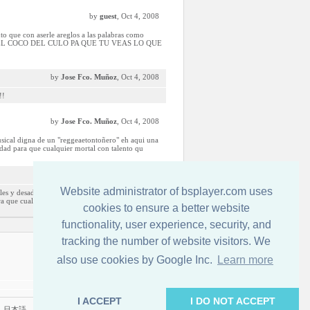
by
guest
, Oct 4, 2008
nto que con aserle areglos a las palabras como
CAMO EL COCO DEL CULO PA QUE TU VEAS LO QUE
by
Jose Fco. Muñoz
, Oct 4, 2008
!!
by
Jose Fco. Muñoz
, Oct 4, 2008
usical digna de un "reggeaetontoñero" eh aqui una
idad para que cualquier mortal con talento qu
by
guest
, Oct 2, 2008
Website administrator of bsplayer.com uses
les y desadaptados como vos es que se está
a que cualquier mortal con talento que no sea
cookies to ensure a better website
functionality, user experience, security, and
tracking the number of website visitors. We
Обратная связь
also use cookies by Google Inc.
Learn more
I ACCEPT
I DO NOT ACCEPT
|
日本語