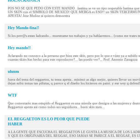
HOLA CRAYOLA
POS NO SE QUE PEDO CON ESTE MANDO . lastima se ve un tipo respetable lastima que le gu
UN SKIN con el SIMBOLO DE MEXICO! QUE MERGA es ESO!! un SKIN TERCERM
APESTA! Jose Muñoz si quieres demoestra
Hey Mando-lina!!
Si los perr@s estan ladrando... muestrame tus trabajos y ya hablaremos... (como me trates te t
Hey mando!!
Aclarando no conozco a la persona que hizo este skin, pero por lo que e visto ya a subido
cuantas skins has hecho para este reproductor?... las puedo ver?... Prof. Antonio Zaragoza
uhmm
fuera del tema del reggaeton, tu tema apesta.. minimo as algo mejor, quieres llevar un mo
dejan subir temas tan piñatas, q parece q el diseño los hicieron en paint. y ese wey q defen
WTF
Que comentario mas estupido el Reggaeton es una mierda que denigra a las mujeres y destr
Reggaeton apesta asi como todos sus seguidores... buen skin men...
EL REGGAETON ES LO PEOR QUE PUEDE
HABER
A LA GENTE QUE ESCUCHA EL REGGAETON LE GUSTA LA MUSICA DE LOS LADR
Y QUE ES ORIGINARIA DEL REGGAE, ESO JAMAS SE PARECE A EL REGGAE, ES U