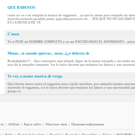
QUE BABOSOS
como no va a ser estupida la musica de reggaeton .. ya que la cantan puro estupido sin tale
muevelo,meneolo,sacudelo,mami, papi,dale,perrea,etc.etc.... POLQUE NO NO SA
ES LA MUSICA DE VE
C'mon
Yo si PUSE mi NOMBRE COMPLETO y no me ESCUDO BAJO EL ANONIMATO... perra
Mmm... si cuando quieras... nena...(¿o deberia de
Bwahahahaha!!!... Que comentario mas infantil, digno de la mente retrasada y sin setido m
joya de la estupidez rampante "era lo único decente que teníamos los latinos y una oportun
Te voy a matar marica de verga
Qué chucha tienes contra el reggaeton pues cojudo mierdoso, por estúpidos tarados anorma
muriendo el reggaeton, era lo único decente que teníamos los latinos y una oportunidad par
gringo ni
сти
|
Affiliate
|
Карта сайта
|
Обратная связь
|
Правовая информация
r
|
Polski
|
Português brasileiro
|
Română
|
Pyccĸий
|
Slovenščina
|
Türkçe
|
中文(简体)