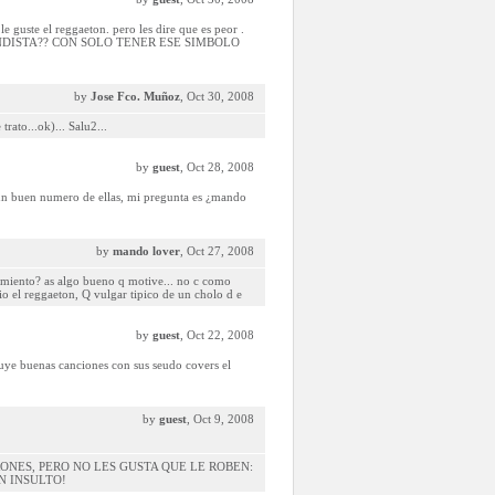
ste el reggaeton. pero les dire que es peor .
UNDISTA?? CON SOLO TENER ESE SIMBOLO
by
Jose Fco. Muñoz
, Oct 30, 2008
rato...ok)... Salu2...
by
guest
, Oct 28, 2008
 un buen numero de ellas, mi pregunta es ¿mando
by
mando lover
, Oct 27, 2008
vimiento? as algo bueno q motive... no c como
dio el reggaeton, Q vulgar tipico de un cholo d e
by
guest
, Oct 22, 2008
uye buenas canciones con sus seudo covers el
by
guest
, Oct 9, 2008
ONES, PERO NO LES GUSTA QUE LE ROBEN:
N INSULTO!