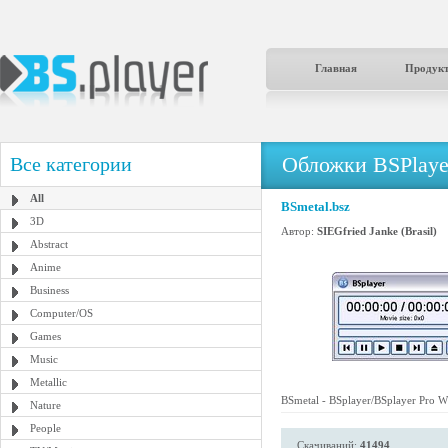
Главная
Продук
Обложки BSPlaye
Все категории
All
BSmetal.bsz
3D
Автор:
SIEGfried Janke (Brasil)
Abstract
Anime
Business
Computer/OS
Games
Music
Metallic
BSmetal - BSplayer/BSplayer Pro W
Nature
People
Скачиваний:
41494