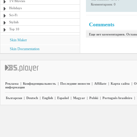
TV/Movies
Комментариев: 0
Holidays
Sci-Fi
Stylish
Comments
Top 10
Еще нет комментариев. Остав
Skin Maker
Skin Documentation
Реклама
|
Конфиденциальность
|
Последние новости
|
Affiliate
|
Карта сайта
|
О
информация
Български
|
Deutsch
|
English
|
Español
|
Magyar
|
Polski
|
Português brasileiro
|