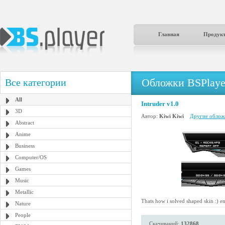
Главная
Продук
Обложки BSPlaye
Все категории
All
Intruder v1.0
3D
Автор:
Kiwi Kiwi
Другие обложк
Abstract
Anime
Business
Computer/OS
Games
Music
Metallic
Thats how i solved shaped skin :) e
Nature
People
Скачиваний:
132868