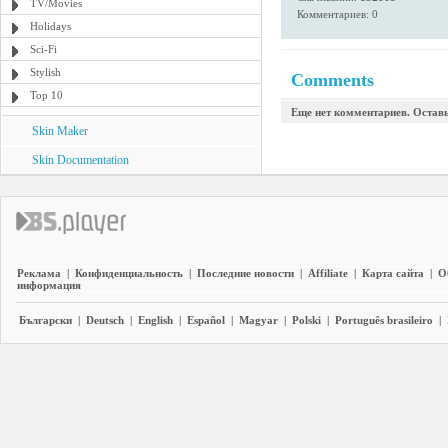
TV/Movies
Комментариев: 0
Holidays
Sci-Fi
Stylish
Comments
Top 10
Еще нет комментариев. Остав
Skin Maker
Skin Documentation
Реклама
|
Конфиденциальность
|
Последние новости
|
Affiliate
|
Карта сайта
|
О
информация
Български
|
Deutsch
|
English
|
Español
|
Magyar
|
Polski
|
Português brasileiro
|