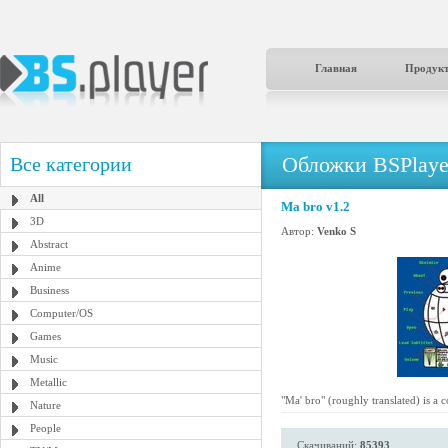
Главная
Продук
Обложки BSPlaye
Все категории
All
Ma bro v1.2
3D
Автор:
Venko S
Abstract
Anime
Business
Computer/OS
Games
Music
Metallic
"Ma' bro" (roughly translated) is a 
Nature
People
Скачиваний:
85393