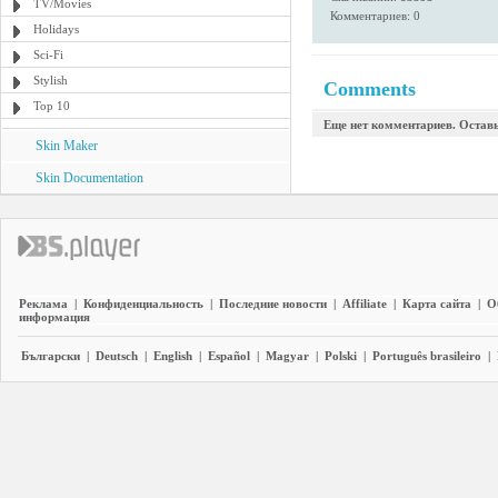
TV/Movies
Комментариев: 0
Holidays
Sci-Fi
Stylish
Comments
Top 10
Еще нет комментариев. Остав
Skin Maker
Skin Documentation
Реклама
|
Конфиденциальность
|
Последние новости
|
Affiliate
|
Карта сайта
|
О
информация
Български
|
Deutsch
|
English
|
Español
|
Magyar
|
Polski
|
Português brasileiro
|