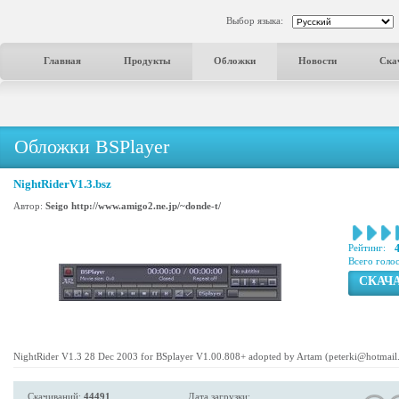
Выбор языка:
Главная
Продукты
Обложки
Новости
Ска
Обложки BSPlayer
NightRiderV1.3.bsz
Автор:
Seigo http://www.amigo2.ne.jp/~donde-t/
Рейтинг:
Всего голо
СКАЧ
NightRider V1.3 28 Dec 2003 for BSplayer V1.00.808+ adopted by Artam (peterki@hotmail
Скачиваний:
44491
Дата загрузки: