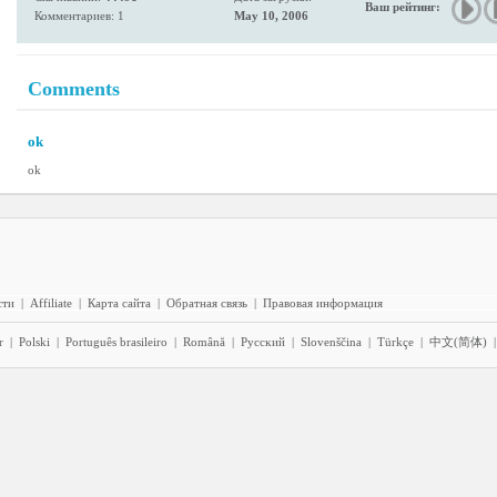
Ваш рейтинг:
Комментариев: 1
May 10, 2006
Comments
ok
ok
сти
|
Affiliate
|
Карта сайта
|
Обратная связь
|
Правовая информация
r
|
Polski
|
Português brasileiro
|
Română
|
Pyccĸий
|
Slovenščina
|
Türkçe
|
中文(简体)