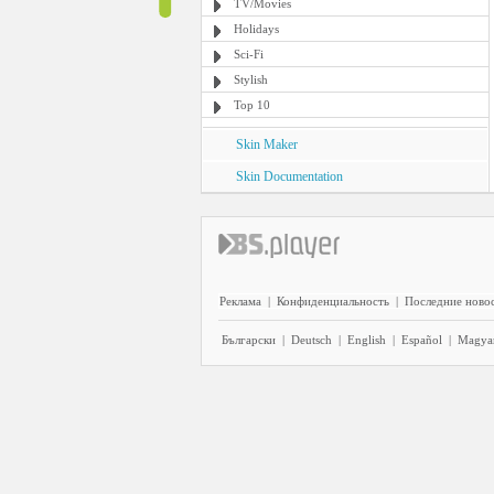
TV/Movies
Holidays
Sci-Fi
Stylish
Top 10
Skin Maker
Skin Documentation
Реклама
|
Конфиденциальность
|
Последние ново
Български
|
Deutsch
|
English
|
Español
|
Magya