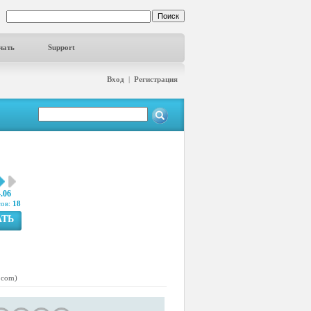
чать
Support
Вход
|
Регистрация
4.06
сов:
18
АТЬ
.com)