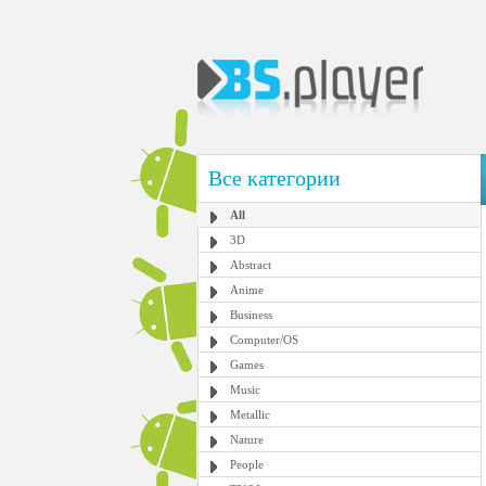
Все категории
All
3D
Abstract
Anime
Business
Computer/OS
Games
Music
Metallic
Nature
People