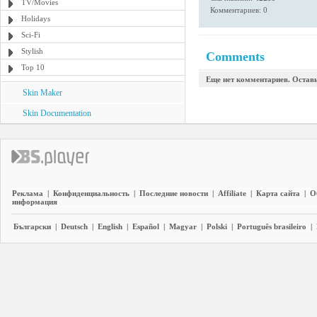
TV/Movies
Комментариев: 0
Holidays
Sci-Fi
Stylish
Comments
Top 10
Еще нет комментариев. Остав
Skin Maker
Skin Documentation
Реклама
|
Конфиденциальность
|
Последние новости
|
Affiliate
|
Карта сайта
|
О
информация
Български
|
Deutsch
|
English
|
Español
|
Magyar
|
Polski
|
Português brasileiro
|