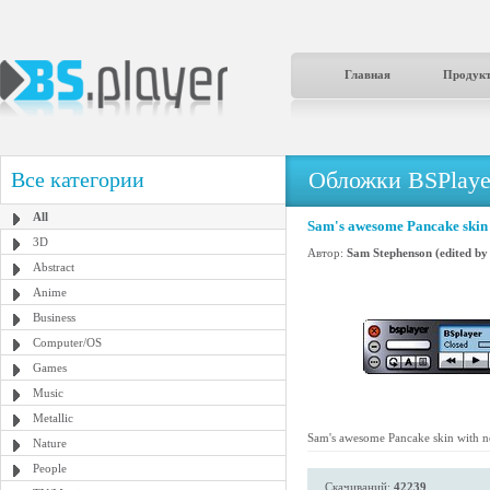
Главная
Продук
Обложки BSPlaye
Все категории
All
Sam's awesome Pancake skin 
3D
Автор:
Sam Stephenson (edited by
Abstract
Anime
Business
Computer/OS
Games
Music
Metallic
Sam's awesome Pancake skin with n
Nature
People
Скачиваний:
42239