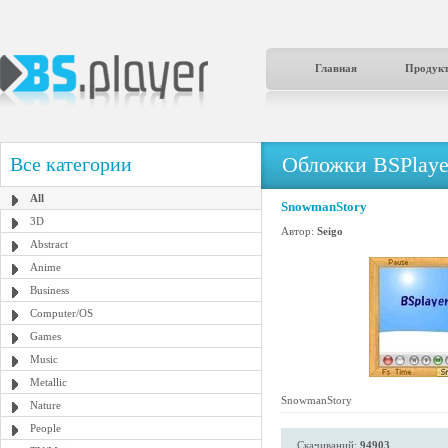
Главная
Продук
Обложки BSPlaye
Все категории
All
SnowmanStory
3D
Автор:
Seigo
Abstract
Anime
Business
Computer/OS
Games
Music
Metallic
SnowmanStory
Nature
People
Скачиваний:
94903