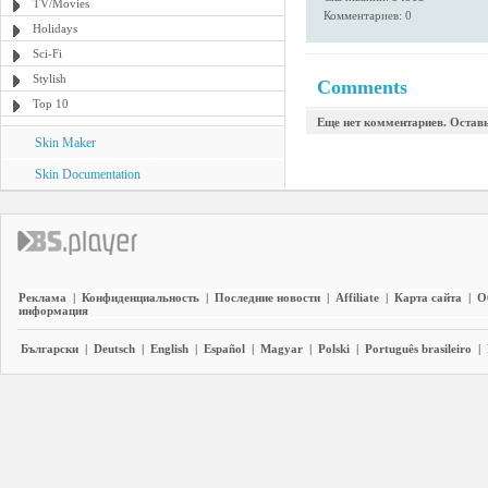
TV/Movies
Комментариев: 0
Holidays
Sci-Fi
Stylish
Comments
Top 10
Еще нет комментариев. Остав
Skin Maker
Skin Documentation
Реклама
|
Конфиденциальность
|
Последние новости
|
Affiliate
|
Карта сайта
|
О
информация
Български
|
Deutsch
|
English
|
Español
|
Magyar
|
Polski
|
Português brasileiro
|