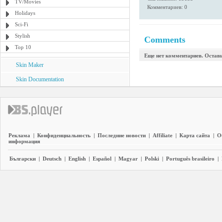
TV/Movies
Комментариев: 0
Holidays
Sci-Fi
Stylish
Comments
Top 10
Еще нет комментариев. Остав
Skin Maker
Skin Documentation
Реклама
|
Конфиденциальность
|
Последние новости
|
Affiliate
|
Карта сайта
|
О
информация
Български
|
Deutsch
|
English
|
Español
|
Magyar
|
Polski
|
Português brasileiro
|