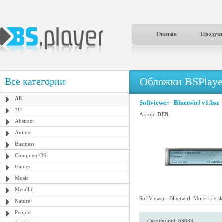
Главная
Продук
Обложки BSPlaye
Все категории
All
Softviewer - Bluetwirl v1.bsz
3D
Автор:
DEN
Abstract
Anime
Business
Computer/OS
Games
Music
Metallic
SoftViewer - Bluetwirl. More free s
Nature
People
Скачиваний:
63633