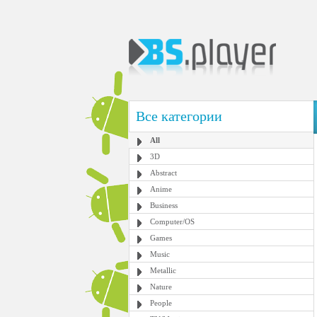
Все категории
All
3D
Abstract
Anime
Business
Computer/OS
Games
Music
Metallic
Nature
People