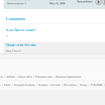
Ваш рейтинг:
Комментариев: 2
May 10, 2006
Comments
О, да! Просто супер!!!
:)
Thank's 4 the SG1 skin
Wow, I love it.
сти
|
Affiliate
|
Карта сайта
|
Обратная связь
|
Правовая информация
r
|
Polski
|
Português brasileiro
|
Română
|
Pyccĸий
|
Slovenščina
|
Türkçe
|
中文(简体)