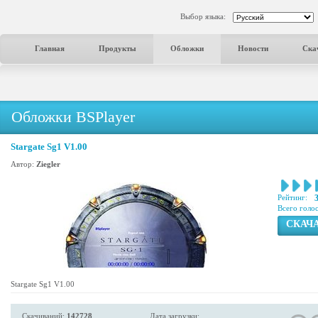
Выбор языка:
Главная
Продукты
Обложки
Новости
Ска
Обложки BSPlayer
Stargate Sg1 V1.00
Автор:
Ziegler
Рейтинг:
Всего голо
СКАЧ
Stargate Sg1 V1.00
Скачиваний:
142728
Дата загрузки: