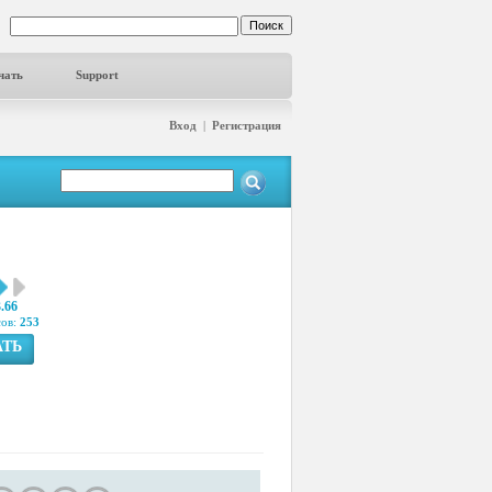
чать
Support
Вход
|
Регистрация
3.66
сов:
253
АТЬ