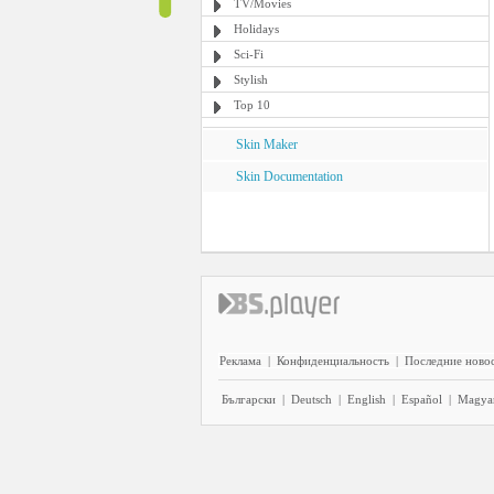
TV/Movies
Holidays
Sci-Fi
Stylish
Top 10
Skin Maker
Skin Documentation
Реклама
|
Конфиденциальность
|
Последние ново
Български
|
Deutsch
|
English
|
Español
|
Magya