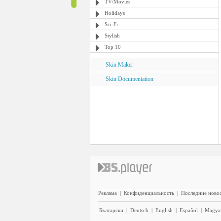
TV/Movies
Holidays
Sci-Fi
Stylish
Top 10
Skin Maker
Skin Documentation
Реклама
|
Конфиденциальность
|
Последние ново
Български
|
Deutsch
|
English
|
Español
|
Magya