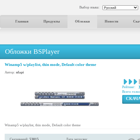
Выбор языка:
Главная
Продукты
Обложки
Новости
Ска
Обложки BSPlayer
Winamp5 w/playlist, thin mode, Default color theme
Автор:
nfapi
Рейтинг:
Всего голо
СКАЧ
Winamp5 w/playlist, thin mode, Default color theme
Скачиваний:
53015
Дата загрузки: