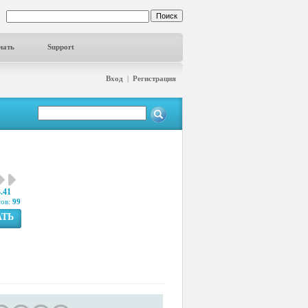
чать
Support
Вход
|
Регистрация
3.41
сов:
99
АТЬ