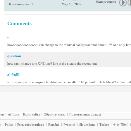
Ваш рейтинг:
Комментариев: 3
May 10, 2006
Comments
-
howwwwwwwwwww i can change to the minimal configurationnnnnnnn!!!!! one only linee
question
how can i change it to ONE line? like at the picture the second one
al fin!!!
al fin algo que no entorpece la vision en la pantalla!!! 10 puntos!!! Hails Metal!! to the End
сти
|
Affiliate
|
Карта сайта
|
Обратная связь
|
Правовая информация
r
|
Polski
|
Português brasileiro
|
Română
|
Pyccĸий
|
Slovenščina
|
Türkçe
|
中文(简体)