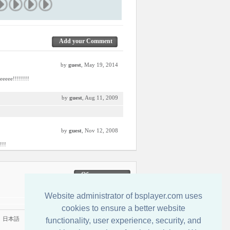
Add your Comment
by
guest
, May 19, 2014
eeee!!!!!!!!
by
guest
, Aug 11, 2009
by
guest
, Nov 12, 2008
!!!
Обратная связь
Website administrator of bsplayer.com uses
cookies to ensure a better website
|
日本語
functionality, user experience, security, and