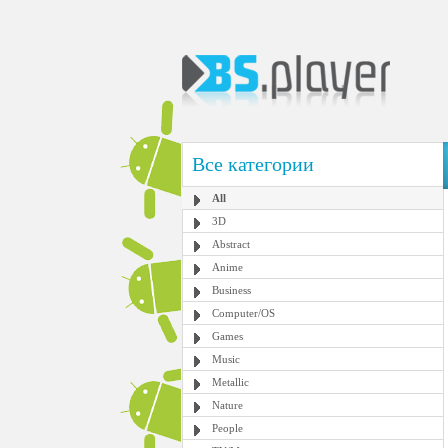
Все категории
All
3D
Abstract
Anime
Business
Computer/OS
Games
Music
Metallic
Nature
People