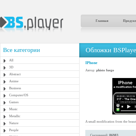
Главная
Продук
Обложки BSPlaye
Все категории
All
IPhone
3D
Автор:
phisto fuego
Abstract
Anime
Business
Computer/OS
Games
Music
Metallic
A small modification from the beau
Nature
People
Скачиваний:
86983