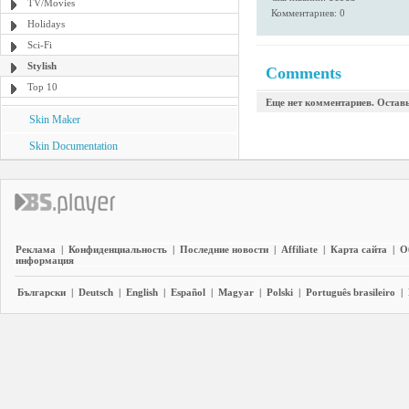
TV/Movies
Комментариев: 0
Holidays
Sci-Fi
Stylish
Comments
Top 10
Еще нет комментариев. Остав
Skin Maker
Skin Documentation
Реклама
|
Конфиденциальность
|
Последние новости
|
Affiliate
|
Карта сайта
|
О
информация
Български
|
Deutsch
|
English
|
Español
|
Magyar
|
Polski
|
Português brasileiro
|