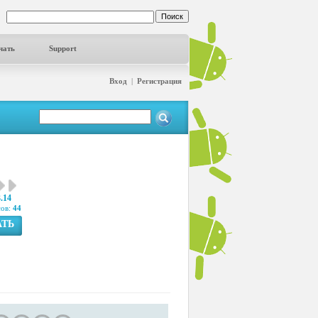
чать
Support
Вход
|
Регистрация
3.14
сов:
44
АТЬ