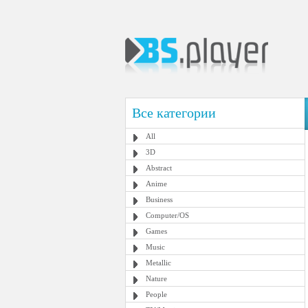
Все категории
All
3D
Abstract
Anime
Business
Computer/OS
Games
Music
Metallic
Nature
People