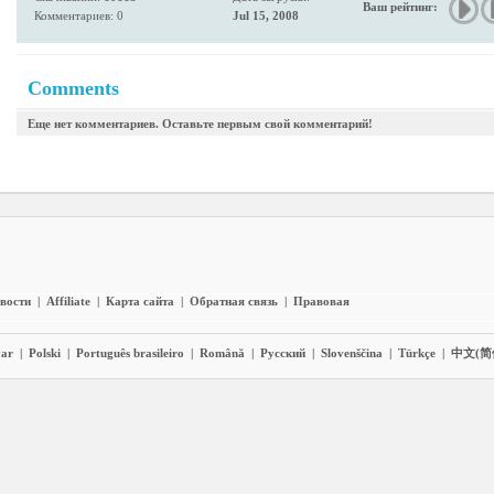
Ваш рейтинг:
Комментариев: 0
Jul 15, 2008
Comments
Еще нет комментариев. Оставьте первым свой комментарий!
вости
|
Affiliate
|
Карта сайта
|
Обратная связь
|
Правовая
ar
|
Polski
|
Português brasileiro
|
Română
|
Pyccĸий
|
Slovenščina
|
Türkçe
|
中文(简