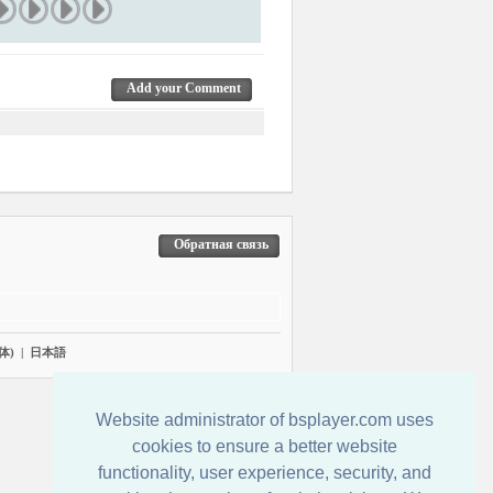
Add your Comment
Обратная связь
体)
|
日本語
Website administrator of bsplayer.com uses
cookies to ensure a better website
functionality, user experience, security, and