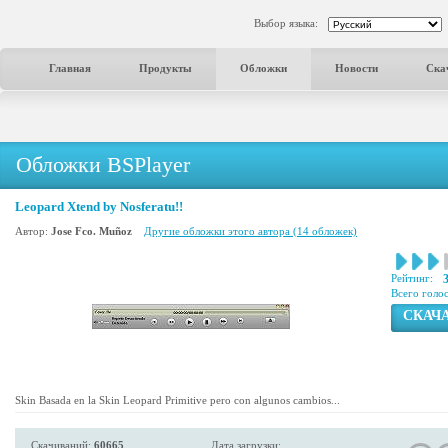
Выбор языка:
Главная
Продукты
Обложки
Новости
Ска
Обложки BSPlayer
Leopard Xtend by Nosferatu!!
Автор:
Jose Fco. Muñoz
Другие обложки этого автора (14 обложек)
Рейтинг:
Всего голо
СКАЧ
Skin Basada en la Skin Leopard Primitive pero con algunos cambios...
Скачиваний:
60665
Дата загрузки: