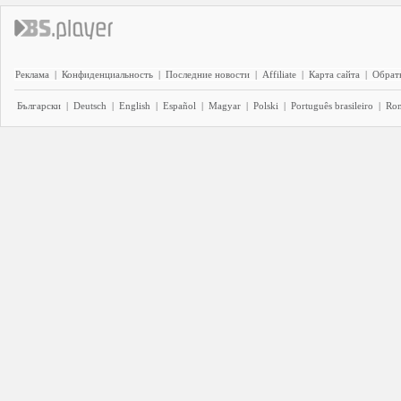
Реклама
|
Конфиденциальность
|
Последние новости
|
Affiliate
|
Карта сайта
|
Обратн
Български
|
Deutsch
|
English
|
Español
|
Magyar
|
Polski
|
Português brasileiro
|
Ro