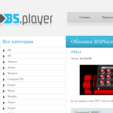
Главная
Продук
Обложки BSPlaye
Все категории
All
TNTv2
3D
Автор:
joe kordo
Abstract
Anime
Business
Computer/OS
Games
Music
Metallic
It's an update to the TNT I did for 
Nature
People
Скачиваний:
101812