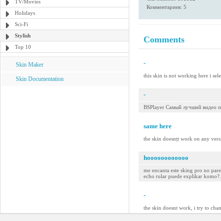
TV/Movies
Комментариев: 5
Holidays
Sci-Fi
Stylish
Comments
Top 10
-
Skin Maker
this skin is not working here i sel
Skin Documentation
-
BSPlayer Самый лучший видео п
same here
the skin doesnțt work on any versio
hoooooooooooo
me encanta este sking pro no parec
echo rular puede explikar komo?...
-
the skin doesnt work, i try to cha