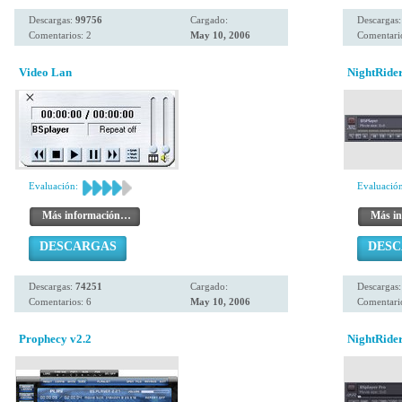
Descargas:
99756
Cargado:
Descargas
Comentarios: 2
May 10, 2006
Comentario
Video Lan
NightRide
Evaluación:
Evaluación
Más información…
Más i
DESCARGAS
DES
Descargas:
74251
Cargado:
Descargas
Comentarios: 6
May 10, 2006
Comentario
Prophecy v2.2
NightRide