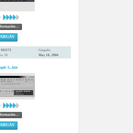
:
nformación…
CARGAS
:
102172
Cargado:
os: 10
May 10, 2006
ple S...kin
:
nformación…
CARGAS