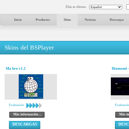
Elija su idioma:
Inicio
Productos
Skins
Noticias
Descargas
Skins del BSPlayer
Ma bro v1.2
Diamond -
Evaluación:
Evaluació
Más información…
Más i
DESCARGAS
DES