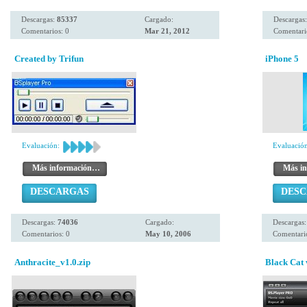
Descargas:
85337
Cargado:
Descargas
Comentarios: 0
Mar 21, 2012
Comentari
Created by Trifun
iPhone 5
Evaluación:
Evaluación
Más información…
Más i
DESCARGAS
DES
Descargas:
74036
Cargado:
Descargas
Comentarios: 0
May 10, 2006
Comentario
Anthracite_v1.0.zip
Black Cat 