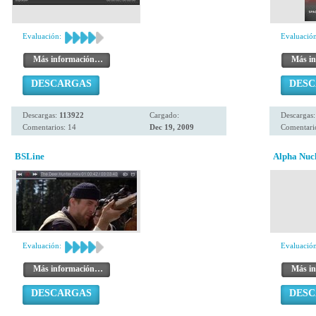
Evaluación:
Evaluación
Más información…
Más i
DESCARGAS
DES
Descargas:
113922
Cargado:
Descargas
Comentarios: 14
Dec 19, 2009
Comentario
BSLine
Alpha Nuc
Evaluación:
Evaluación
Más información…
Más i
DESCARGAS
DES