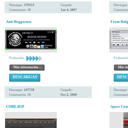
Descargas:
379553
Cargado:
Descargas
Comentarios: 48
Jan 4, 2007
Comentari
Anti-Reggaeton
From Bulga
Evaluación:
Evaluación
Más información…
Más i
DESCARGAS
DES
Descargas:
147728
Cargado:
Descargas
Comentarios: 26
Oct 2, 2008
Comentario
CORE.BSP
Space Co