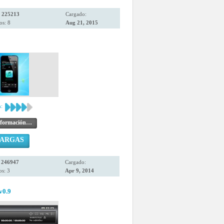
:
225213
Cargado:
os: 8
Aug 21, 2015
:
nformación…
CARGAS
:
246947
Cargado:
s: 3
Apr 9, 2014
v0.9