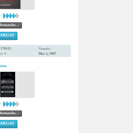
:
nformación…
CARGAS
:
176525
Cargado:
s: 4
Mar 2, 2007
leon
:
nformación…
CARGAS