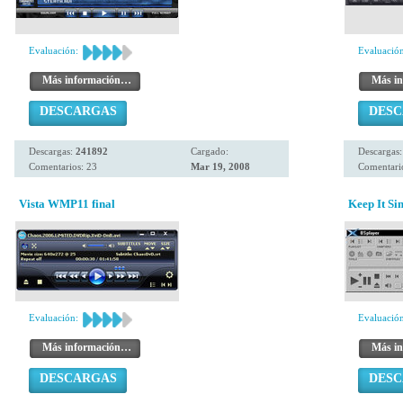
Evaluación:
Evaluación
Más información…
Más i
DESCARGAS
DES
Descargas:
241892
Cargado:
Descargas
Comentarios: 23
Mar 19, 2008
Comentari
Vista WMP11 final
Keep It Sim
Evaluación:
Evaluación
Más información…
Más i
DESCARGAS
DES