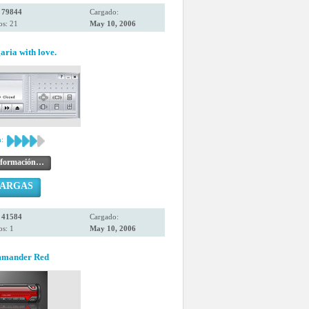
:
79844
Cargado:
os: 21
May 10, 2006
ria with love.
:
nformación…
CARGAS
:
41584
Cargado:
s: 1
May 10, 2006
mmander Red