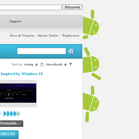
Support
Área de Usuario – Iniciar Sesión
|
Registrarse
▲
▼
▲
▼
Sort by:
rating
|
downloads
 Inspired by Windows 10
n:
nformación…
CARGAS