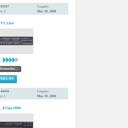
:
82367
Cargado:
s: 2
May 10, 2006
rV1.3.bsz
:
nformación…
CARGAS
:
44456
Cargado:
s: 1
May 10, 2006
r_03Apr2006