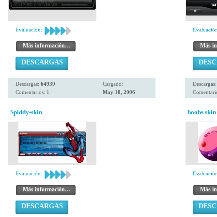
Evaluación:
Evaluación
Más información…
Más i
DESCARGAS
DES
Descargas:
64939
Cargado:
Descargas
Comentarios: 1
May 10, 2006
Comentari
Spiddy-skin
boobs skin
Evaluación:
Evaluación
Más información…
Más i
DESCARGAS
DES