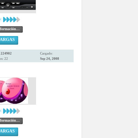
:
nformación…
CARGAS
:
224902
Cargado:
os: 22
Sep 24, 2008
:
nformación…
CARGAS