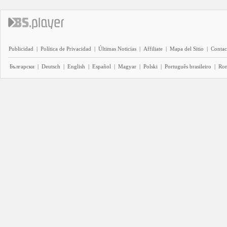
Publicidad
|
Política de Privacidad
|
Últimas Noticias
|
Affiliate
|
Mapa del Sitio
|
Contac
Български
|
Deutsch
|
English
|
Español
|
Magyar
|
Polski
|
Português brasileiro
|
Ro