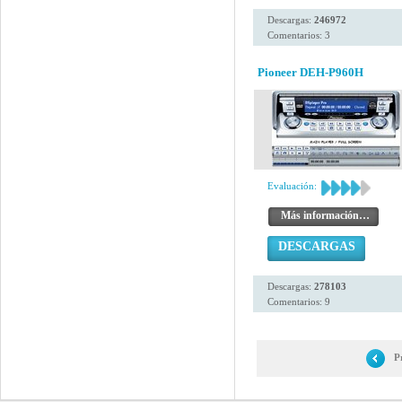
Descargas:
246972
Comentarios: 3
Pioneer DEH-P960H
Evaluación:
Más información…
DESCARGAS
Descargas:
278103
Comentarios: 9
P