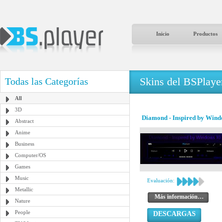
Inicio
Productos
Skins del BSPlaye
Todas las Categorías
All
3D
Diamond - Inspired by Wind
Abstract
Anime
Business
Computer/OS
Games
Music
Evaluación:
Metallic
Más información…
Nature
People
DESCARGAS