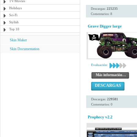
TV/Movies
Holidays
Descargas:
225235
Comentarios: 8
Sci-Fi
Stylish
Grave Digger large
Top 10
Skin Maker
Skin Documentation
Evaluación:
Más información…
DESCARGAS
Descargas:
229581
Comentarios: 0
Prophecy v2.2