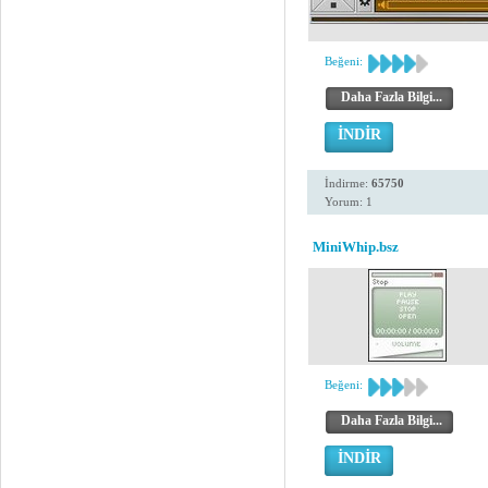
Beğeni:
Daha Fazla Bilgi...
İNDİR
İndirme:
65750
Yorum: 1
MiniWhip.bsz
Beğeni:
Daha Fazla Bilgi...
İNDİR