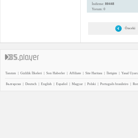
İndirme:
80448
Yorum: 0
Önceki
Tanıtım
|
Gizlilik İlkeleri
|
Son Haberler
|
Affiliate
|
Site Haritası
|
İletişim
|
Yasal Uyarı
Български
|
Deutsch
|
English
|
Español
|
Magyar
|
Polski
|
Português brasileiro
|
Ro