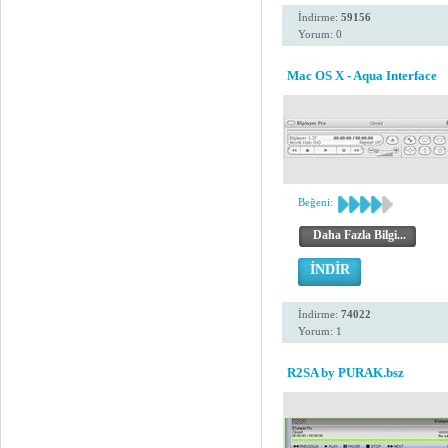
İndirme:
59156
Yorum: 0
Mac OS X - Aqua Interface
Beğeni:
Daha Fazla Bilgi...
İNDİR
İndirme:
74022
Yorum: 1
R2SA by PURAK.bsz