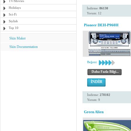
TV/Movies
Holidays
İndirme:
86130
Yorum: 12
Sci-Fi
Stylish
Pioneer DEH-P960H
Top 10
Skin Maker
Skin Documentation
Beğeni:
Daha Fazla Bilgi...
İNDİR
İndirme:
278102
Yorum: 9
Green Alien