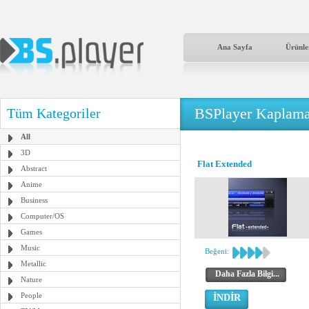
Ana Sayfa
Ürünle
BSPlayer Kaplama
Tüm Kategoriler
All
3D
Flat Extended
Abstract
Anime
Business
Computer/OS
Games
Music
Beğeni:
Metallic
Daha Fazla Bilgi...
Nature
People
İNDİR