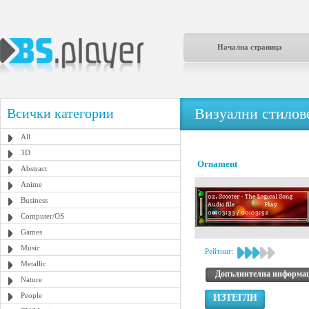
Начална страница
Визуални стилове
Всички категории
All
3D
Ornament
Abstract
Anime
Business
Computer/OS
Games
Music
Рейтинг:
Metallic
Допълнителна информа
Nature
People
ИЗТЕГЛИ