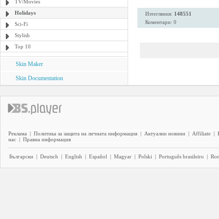
TV/Movies
Holidays
Изтегляния:
148551
Коментари: 0
Sci-Fi
Stylish
Top 10
Skin Maker
Skin Documentation
Реклама
|
Политика за защита на личната информация
|
Актуални новини
|
Affiliate
|
нас
|
Правна информация
Български
|
Deutsch
|
English
|
Español
|
Magyar
|
Polski
|
Português brasileiro
|
Ro