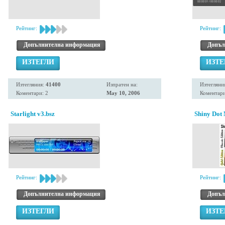
Рейтинг:
Рейтинг:
Допълнителна информация
Допъл
ИЗТЕГЛИ
ИЗТЕ
Изтегляния:
41400
Изпратен на:
Изтегляни
Коментари: 2
May 10, 2006
Коментари
Starlight v3.bsz
Shiny Dot 
Рейтинг:
Рейтинг:
Допълнителна информация
Допъл
ИЗТЕГЛИ
ИЗТЕ