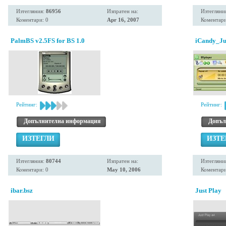
Изтегляния:
86956
Изпратен на:
Изтегляни
Коментари: 0
Apr 16, 2007
Коментари
PalmBS v2.5FS for BS 1.0
iCandy_Ju
Рейтинг:
Рейтинг:
Допълнителна информация
Допъл
ИЗТЕГЛИ
ИЗТЕ
Изтегляния:
80744
Изпратен на:
Изтегляни
Коментари: 0
May 10, 2006
Коментари
ibar.bsz
Just Play