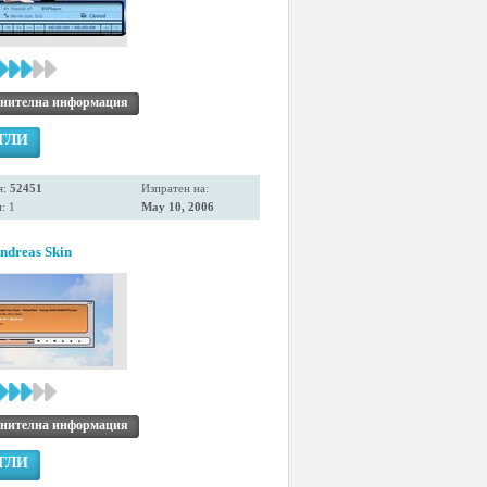
нителна информация
ГЛИ
я:
52451
Изпратен на:
: 1
May 10, 2006
ndreas Skin
нителна информация
ГЛИ