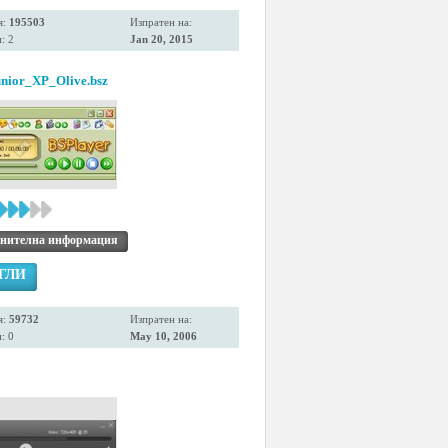
я:
195503
Изпратен на:
: 2
Jan 20, 2015
nior_XP_Olive.bsz
нителна информация
ГЛИ
я:
59732
Изпратен на:
: 0
May 10, 2006