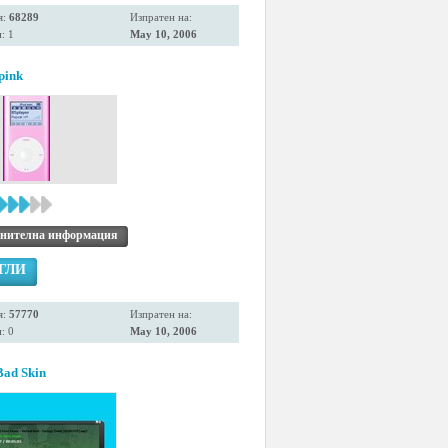
я:
68289
Изпратен на:
: 1
May 10, 2006
pink
нителна информация
ГЛИ
я:
57770
Изпратен на:
: 0
May 10, 2006
Bad Skin