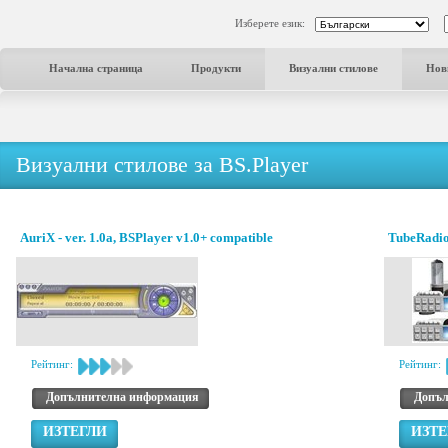
Изберете език:
Начална страница
Продукти
Визуални стилове
Нов
Визуални стилове за BS.Player
AuriX - ver. 1.0a, BSPlayer v1.0+ compatible
TubeRadi
Рейтинг:
Рейтинг:
Допълнителна информация
Допъл
ИЗТЕГЛИ
ИЗТЕ