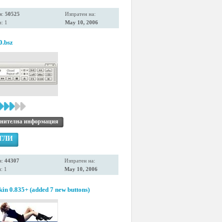
я:
50525
Изпратен на:
: 1
May 10, 2006
0.bsz
нителна информация
ГЛИ
я:
44307
Изпратен на:
: 1
May 10, 2006
n 0.835+ (added 7 new buttons)