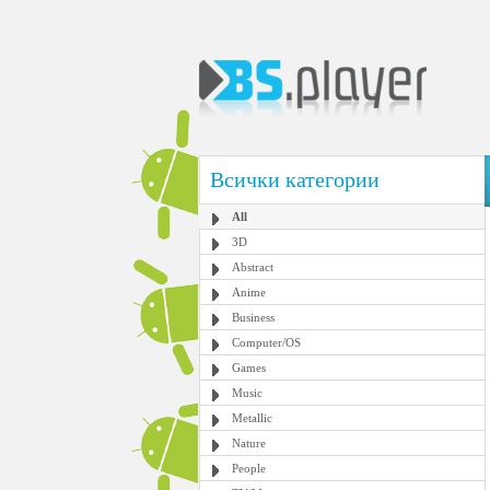
Всички категории
All
3D
Abstract
Anime
Business
Computer/OS
Games
Music
Metallic
Nature
People