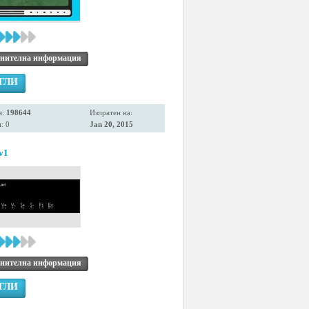
нителна информация
ГЛИ
я:
198644
Изпратен на:
: 0
Jan 20, 2015
.v1
нителна информация
ГЛИ