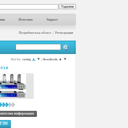
ини
Изтегляне
Support
Потребителска област
|
Регистрация
▲
▼
▲
▼
Sort by:
rating
|
downloads
oV3.0
нителна информация
ГЛИ