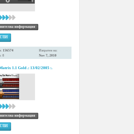
нителна информация
ГЛИ
я:
156574
Изпратен на:
: 8
Nov 7, 2010
Matrix 1.1 Gold .: 13/02/2005 :.
нителна информация
ГЛИ