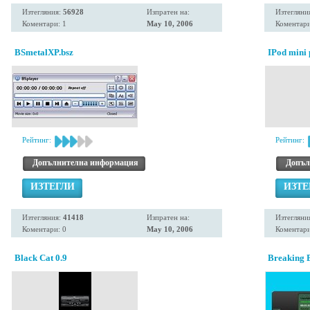
Изтегляния:
56928
Изпратен на:
Изтегляни
Коментари: 1
May 10, 2006
Коментари
BSmetalXP.bsz
IPod mini 
Рейтинг:
Рейтинг:
Допълнителна информация
Допъл
ИЗТЕГЛИ
ИЗТЕ
Изтегляния:
41418
Изпратен на:
Изтегляни
Коментари: 0
May 10, 2006
Коментари
Black Cat 0.9
Breaking 