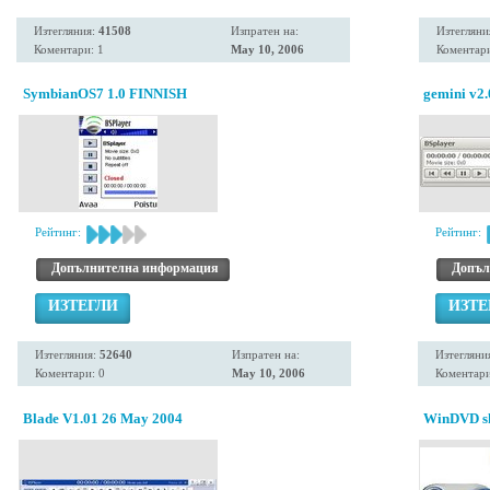
Изтегляния:
41508
Изпратен на:
Изтегляни
Коментари: 1
May 10, 2006
Коментари
SymbianOS7 1.0 FINNISH
gemini v2.
Рейтинг:
Рейтинг:
Допълнителна информация
Допъл
ИЗТЕГЛИ
ИЗТЕ
Изтегляния:
52640
Изпратен на:
Изтегляни
Коментари: 0
May 10, 2006
Коментари
Blade V1.01 26 May 2004
WinDVD ski