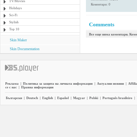
TV/Movies
Коментари: 0
Holidays
Sci-Fi
Stylish
Comments
Top 10
Все още няма коментари. Коме
Skin Maker
Skin Documentation
Реклама
|
Политика за защита на личната информация
|
Актуални новини
|
Affili
се с нас
|
Правна информация
Български
|
Deutsch
|
English
|
Español
|
Magyar
|
Polski
|
Português brasileiro
|