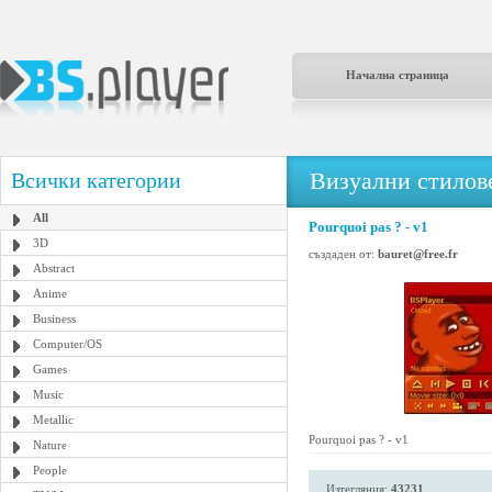
Начална страница
Визуални стилове
Всички категории
All
Pourquoi pas ? - v1
3D
създаден от:
bauret@free.fr
Abstract
Anime
Business
Computer/OS
Games
Music
Metallic
Pourquoi pas ? - v1
Nature
People
Изтегляния:
43231