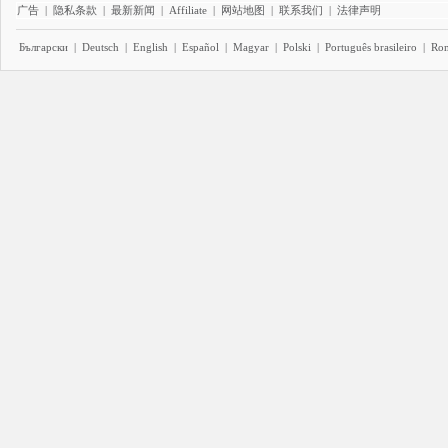
广告
|
隐私条款
|
最新新闻
|
Affiliate
|
网站地图
|
联系我们
|
法律声明
Български
|
Deutsch
|
English
|
Español
|
Magyar
|
Polski
|
Português brasileiro
|
Ro