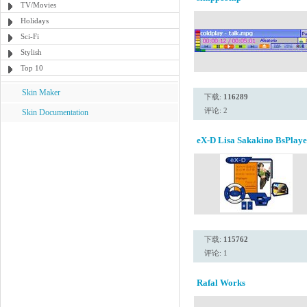
TV/Movies
Holidays
Sci-Fi
Stylish
Top 10
Skin Maker
下载:
116289
评论: 2
Skin Documentation
eX-D Lisa Sakakino BsPlaye
下载:
115762
评论: 1
Rafal Works