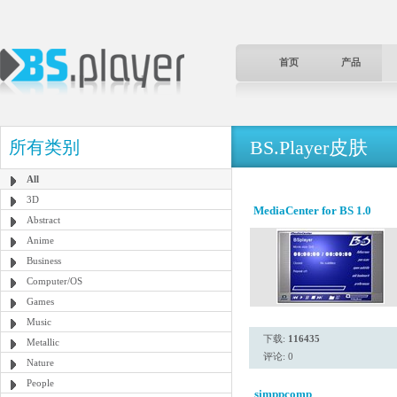
首页
产品
BS.Player皮肤
所有类别
All
3D
MediaCenter for BS 1.0
Abstract
Anime
Business
Computer/OS
Games
Music
下载:
116435
Metallic
评论: 0
Nature
People
simppcomp