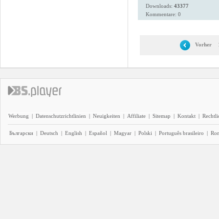
Downloads:
43377
Kommentare: 0
Vorher
Werbung
|
Datenschutzrichtlinien
|
Neuigkeiten
|
Affiliate
|
Sitemap
|
Kontakt
|
Rechtl
Български
|
Deutsch
|
English
|
Español
|
Magyar
|
Polski
|
Português brasileiro
|
Ro