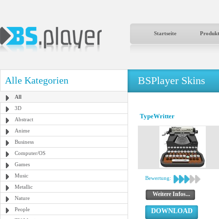
Startseite
Produk
BSPlayer Skins
Alle Kategorien
All
3D
TypeWritter
Abstract
Anime
Business
Computer/OS
Games
Music
Bewertung:
Metallic
Weitere Infos...
Nature
People
DOWNLOAD