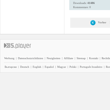
Downloads:
41486
Kommentare: 0
Vorher
Werbung
|
Datenschutzrichtlinien
|
Neuigkeiten
|
Affiliate
|
Sitemap
|
Kontakt
|
Rechtl
Български
|
Deutsch
|
English
|
Español
|
Magyar
|
Polski
|
Português brasileiro
|
Ro