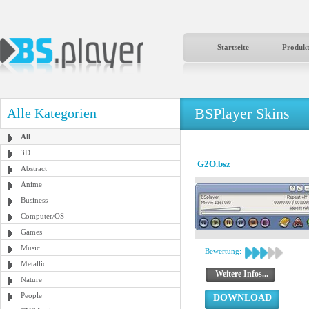
Startseite
Produk
BSPlayer Skins
Alle Kategorien
All
3D
G2O.bsz
Abstract
Anime
Business
Computer/OS
Games
Music
Bewertung:
Metallic
Weitere Infos...
Nature
People
DOWNLOAD