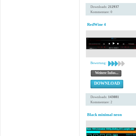
Downloads:
212937
Kommentare: 0
RedWine 4
Bewertung:
Weitere Infos...
DOWNLOAD
Downloads:
143081
Kommentare: 2
Black minimal neon