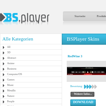
Startseite
Produk
BSPlayer Skins
Alle Kategorien
All
3D
RedWine 3
Abstract
Anime
Business
Computer/OS
Games
Music
Bewertung:
Metallic
Weitere Infos...
Nature
People
DOWNLOAD