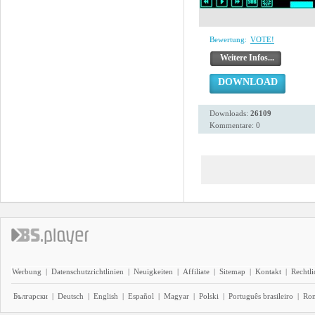
Bewertung:
VOTE!
Weitere Infos...
DOWNLOAD
Downloads:
26109
Kommentare: 0
Werbung
|
Datenschutzrichtlinien
|
Neuigkeiten
|
Affiliate
|
Sitemap
|
Kontakt
|
Rechtl
Български
|
Deutsch
|
English
|
Español
|
Magyar
|
Polski
|
Português brasileiro
|
Ro